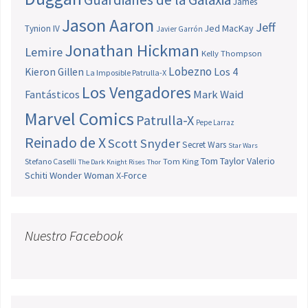
James
Jason Aaron
Jeff
Jed MacKay
Tynion IV
Javier Garrón
Jonathan Hickman
Lemire
Kelly Thompson
Lobezno
Los 4
Kieron Gillen
La Imposible Patrulla-X
Los Vengadores
Fantásticos
Mark Waid
Marvel Comics
Patrulla-X
Pepe Larraz
Reinado de X
Scott Snyder
Secret Wars
Star Wars
Tom Taylor
Valerio
Stefano Caselli
Tom King
The Dark Knight Rises
Thor
Schiti
Wonder Woman
X-Force
Nuestro Facebook