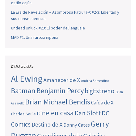
estilo cajún
La Era de Revelación – Asombrosa Patrulla-X #2-3: Libertad y
sus consecuencias
Undead Unluck #23: El poder del lenguaje
MAD #1: Una rareza nipona
Etiquetas
Al Ewing
Amanecer de X
Andrea Sorrentino
Batman
Benjamin Percy
bigEstreno
Brian
Brian Michael Bendis
Caída de X
Azzarello
cine en casa
Dan Slott
DC
Charles Soule
Gerry
Comics
Destino de X
Donny Cates
Duggan
Guardianes de la Galaxia