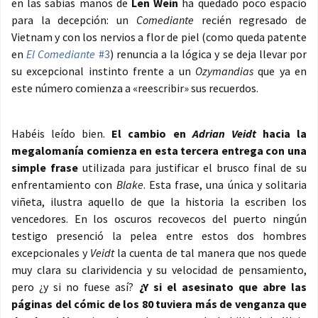
en las sabias manos de
Len Wein
ha quedado poco espacio
para la decepción: un
Comediante
recién regresado de
Vietnam y con los nervios a flor de piel (como queda patente
en
El Comediante
#3
) renuncia a la lógica y se deja llevar por
su excepcional instinto frente a un
Ozymandias
que ya en
este número comienza a «reescribir» sus recuerdos.
Habéis leído bien.
El cambio en
Adrian Veidt
hacia la
megalomanía comienza en esta tercera entrega con una
simple frase
utilizada para justificar el brusco final de su
enfrentamiento con
Blake
. Esta frase, una única y solitaria
viñeta, ilustra aquello de que la historia la escriben los
vencedores. En los oscuros recovecos del puerto ningún
testigo presenció la pelea entre estos dos hombres
excepcionales y
Veidt
la cuenta de tal manera que nos quede
muy clara su clarividencia y su velocidad de pensamiento,
pero ¿y si no fuese así?
¿Y si el asesinato que abre las
páginas del cómic de los 80 tuviera más de venganza que