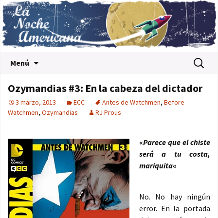
Saltar al contenido
Buscar:
Menú
Ozymandias #3: En la cabeza del dictador
3 marzo, 2013
ECC
Antes de Watchmen
,
Before
Watchmen
,
Ozymandias
RJ Prous
«
Parece que el chiste
será a tu costa,
mariquita
«
No. No hay ningún
error. En la portada