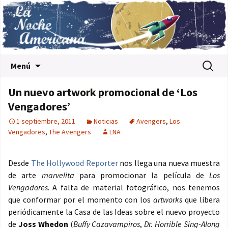
Saltar al contenido
Buscar:
Menú
Un nuevo artwork promocional de ‘Los
Vengadores’
1 septiembre, 2011
Noticias
Avengers
,
Los
Vengadores
,
The Avengers
LNA
Desde
The Hollywood Reporter
nos llega una nueva muestra
de arte
marvelita
para promocionar la película de
Los
Vengadores
. A falta de material fotográfico, nos tenemos
que conformar por el momento con los
artworks
que libera
periódicamente la Casa de las Ideas sobre el nuevo proyecto
de
Joss Whedon
(
Buffy Cazavampiros
,
Dr. Horrible Sing-Along