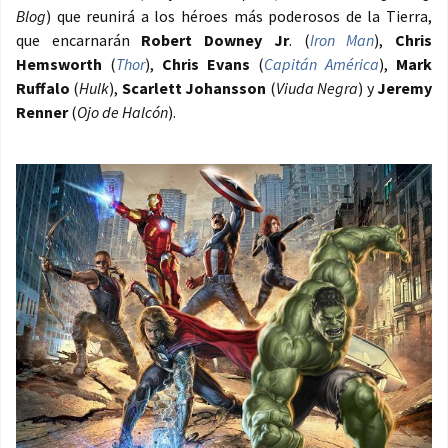
Blog
) que reunirá a los héroes más poderosos de la Tierra,
que encarnarán
Robert Downey Jr
. (
Iron Man
),
Chris
Hemsworth
(
Thor
),
Chris Evans
(
Capitán América
),
Mark
Ruffalo
(
Hulk
),
Scarlett Johansson
(
Viuda Negra
) y
Jeremy
Renner
(
Ojo de Halcón
).