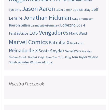
James
Jason Aaron
Jeff
Jed MacKay
Tynion IV
Javier Garrón
Jonathan Hickman
Lemire
Kelly Thompson
Lobezno
Los 4
Kieron Gillen
La Imposible Patrulla-X
Los Vengadores
Fantásticos
Mark Waid
Marvel Comics
Patrulla-X
Pepe Larraz
Reinado de X
Scott Snyder
Secret Wars
Star Wars
Tom Taylor
Valerio
Stefano Caselli
Tom King
The Dark Knight Rises
Thor
Schiti
Wonder Woman
X-Force
Nuestro Facebook