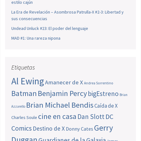
estilo cajún
La Era de Revelación – Asombrosa Patrulla-X #2-3: Libertad y
sus consecuencias
Undead Unluck #23: El poder del lenguaje
MAD #1: Una rareza nipona
Etiquetas
Al Ewing
Amanecer de X
Andrea Sorrentino
Batman
Benjamin Percy
bigEstreno
Brian
Brian Michael Bendis
Caída de X
Azzarello
cine en casa
Dan Slott
DC
Charles Soule
Gerry
Comics
Destino de X
Donny Cates
Duggan
Guardianes de la Galaxia