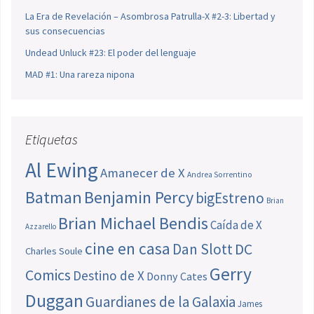
La Era de Revelación – Asombrosa Patrulla-X #2-3: Libertad y
sus consecuencias
Undead Unluck #23: El poder del lenguaje
MAD #1: Una rareza nipona
Etiquetas
Al Ewing
Amanecer de X
Andrea Sorrentino
Batman
Benjamin Percy
bigEstreno
Brian
Brian Michael Bendis
Caída de X
Azzarello
cine en casa
Dan Slott
DC
Charles Soule
Gerry
Comics
Destino de X
Donny Cates
Duggan
Guardianes de la Galaxia
James