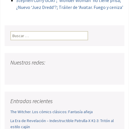
Stephen Curry GOAT; ‘Wonder Woman’ no tiene prisa;
¿Nuevo ‘Juez Dredd’?; Tráiler de ‘Avatar. Fuego y ceniza’
Buscar:
Nuestras redes:
Entradas recientes
The Witcher. Los cómics clásicos: Fantasía añeja
La Era de Revelación – Indestructible Patrulla-X #2-3: Tritón al
estilo cajún