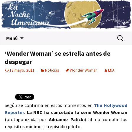
Saltar al contenido
Buscar:
Menú
‘Wonder Woman’ se estrella antes de
despegar
13 mayo, 2011
Noticias
Wonder Woman
LNA
Según se confirma en estos momentos en
The Hollywood
Reporter
.
La NBC ha cancelado la serie Wonder Woman
(protagonizada por
Adrianne Palicki
) al no cumplir los
requisitos mínimos su episodio piloto.