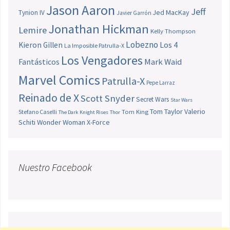
Jason Aaron
Jeff
Jed MacKay
Tynion IV
Javier Garrón
Jonathan Hickman
Lemire
Kelly Thompson
Lobezno
Los 4
Kieron Gillen
La Imposible Patrulla-X
Los Vengadores
Fantásticos
Mark Waid
Marvel Comics
Patrulla-X
Pepe Larraz
Reinado de X
Scott Snyder
Secret Wars
Star Wars
Tom Taylor
Valerio
Stefano Caselli
Tom King
The Dark Knight Rises
Thor
Schiti
Wonder Woman
X-Force
Nuestro Facebook