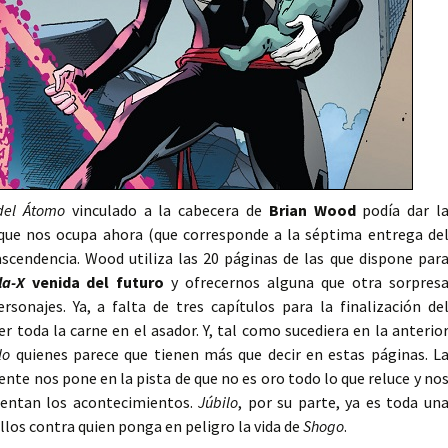
 del Átomo
vinculado a la cabecera de
Brian Wood
podía dar l
 que nos ocupa ahora (que corresponde a la séptima entrega de
scendencia. Wood utiliza las 20 páginas de las que dispone par
lla-X
venida del futuro
y ofrecernos alguna que otra sorpres
sonajes. Ya, a falta de tres capítulos para la finalización de
r toda la carne en el asador. Y, tal como sucediera en la anterio
ilo
quienes parece que tienen más que decir en estas páginas. L
ente nos pone en la pista de que no es oro todo lo que reluce y no
mentan los acontecimientos.
Júbilo
, por su parte, ya es toda un
llos contra quien ponga en peligro la vida de
Shogo
.