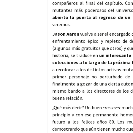
compañeros al final del capítulo. Co
mutantes más poderosos del univers
abierto la puerta al regreso de un
veremos.
Jason Aaron
vuelve a ser el encargado 
enfrentamiento épico y repleto de det
(algunos más gratuitos que otros) y q
historia, se traduce en
un interesante 
colecciones a lo largo de la próxim
a recolocar a los distintos activos mut
primer personaje no perturbado de 
finalmente a gozar de una cierta auton
mismo bando a los directores de los d
buena relación.
¿Qué más decir? Un buen
crossover
mucho
principio y con ese permanente homena
futuro a los felices años 80. Los m
demostrando que aún tienen mucho que c