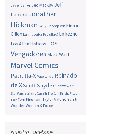
e
Jeff
Jed MacKay
Javier Garrón
l
Jonathan
Lemire
o
o
Hickman
Kieron
Kelly Thompson
Lobezno
Gillen
La Imposible Patrulla-X
,
Los
Los 4 Fantásticos
l
Vengadores
o
Mark Waid
a
Marvel Comics
a
Reinado
Patrulla-X
Pepe Larraz
de X
Scott Snyder
Secret Wars
Stefano Caselli
Star Wars
The Dark Knight Rises
Tom Taylor
Valerio Schiti
Tom King
Thor
Wonder Woman
X-Force
Nuestro Facebook