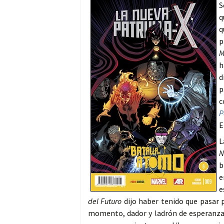
S
q
q
p
M
h
d
p
c
P
E
L
N
b
e
e
del Futuro
dijo haber tenido que pasar 
momento, dador y ladrón de esperanza