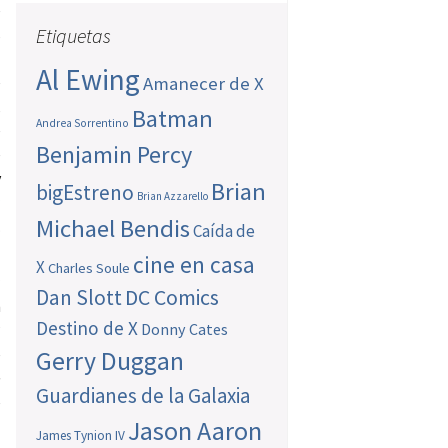
e
Etiquetas
s
l
Al Ewing
e
Amanecer de X
,
Batman
Andrea Sorrentino
e
Benjamin Percy
e
y
Brian
bigEstreno
Brian Azzarello
a
Michael Bendis
…
Caída de
cine en casa
X
Charles Soule
a
Dan Slott
DC Comics
n
Destino de X
Donny Cates
?
e
Gerry Duggan
e
Guardianes de la Galaxia
e
Jason Aaron
s
James Tynion IV