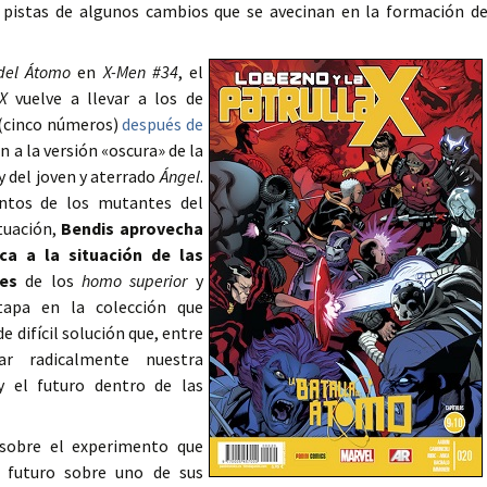
 pistas de algunos cambios que se avecinan en la formación d
 del Átomo
en
X-Men #34
, el
-X
vuelve a llevar a los de
(cinco números)
después de
n a la versión «oscura» de la
y del joven y aterrado
Ángel
.
ntos de los mutantes del
tuación,
Bendis aprovecha
ca a la situación de las
oes
de los
homo superior
y
apa en la colección que
e difícil solución que, entre
r radicalmente nuestra
y el futuro dentro de las
 sobre el experimento que
l futuro sobre uno de sus