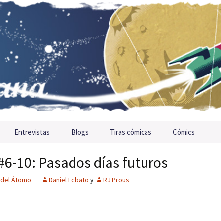
Entrevistas
Blogs
Tiras cómicas
Cómics
#6-10: Pasados días futuros
a del Átomo
Daniel Lobato
y
RJ Prous