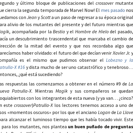
egundo y último bloque de publicaciones del
crossover
mutant
ue cierra la segunda temporada de Marvel Now! El
mes pasado
no
uedamos con
Jean
y
Scott
a un paso de regresar a su época origina
ara alivio de los mutantes del presente y del futuro mientras qu
agik
, acompañada por la
Bestia
y el
Hombre de Hielo
del pasado
acía un descubrimiento trascendental que marcaba el cambio d
irección de la mitad del evento y que nos recordaba algo qu
arecíamos haber olvidado: el futuro del que decían venir
Xavier Jr.
ompañía es el mismo que pudimos observar el
Lobezno y l
atrulla-X #16
y dista mucho de ser uno catastrófico y tenebroso
ntonces, ¿qué está sucediendo?
as respuestas las comenzamos a obtener en el número #9 de
L
ueva Patrulla-X
. Mientras
Magik
y sus compañeros se queda
oquiabiertos con los integrantes de esta nueva (y ya van… ¿cinco
n este
crossover
)
Patrulla-X
los lectores tenemos acceso a uno d
sos «momentos oscuros» por los que el anciano
Logan
de
La Llav
para alcanzar el luminoso tiempo que les había tocado vivir. Est
 para los mutantes, nos plantea
un buen puñado de pregunta