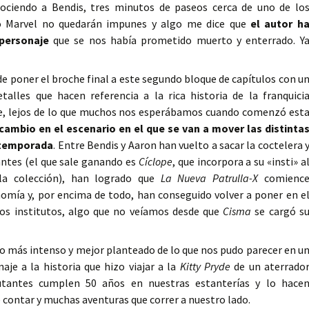
nociendo a Bendis, tres minutos de paseos cerca de uno de lo
o Marvel no quedarán impunes y algo me dice que
el autor h
 personaje
que se nos había prometido muerto y enterrado. Y
de poner el broche final a este segundo bloque de capítulos con u
alles que hacen referencia a la rica historia de la franquici
ue, lejos de lo que muchos nos esperábamos cuando comenzó est
cambio en el escenario en el que se van a mover las distinta
a temporada
. Entre Bendis y Aaron han vuelto a sacar la coctelera 
antes (el que sale ganando es
Cíclope
, que incorpora a su «insti» a
la colección), han logrado que
La Nueva Patrulla-X
comienc
omía y, por encima de todo, han conseguido volver a poner en e
os institutos, algo que no veíamos desde que
Cisma
se cargó s
 más intenso y mejor planteado de lo que nos pudo parecer en u
je a la historia que hizo viajar a la
Kitty Pryde
de un aterrado
utantes cumplen 50 años en nuestras estanterías y lo hace
ontar y muchas aventuras que correr a nuestro lado.