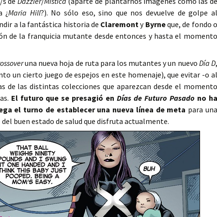
e/s de
Dazzler
/
Mística
(aparte de plantarnos imágenes como las d
a ¿
Maria Hill
?). No sólo eso, sino que nos devuelve de golpe a
dir a la fantástica historia de
Claremont
y
Byrne
que, de fondo 
ión de la franquicia mutante desde entonces y hasta el moment
rossover
una nueva hoja de ruta para los mutantes y un nuevo
Día D
to un cierto juego de espejos en este homenaje), que evitar -o a
as de las distintas colecciones que aparezcan desde el moment
das.
El futuro que se presagió en
Días de Futuro Pasado
no h
ega el turno de establecer una nueva línea de meta
para un
 del buen estado de salud que disfruta actualmente.