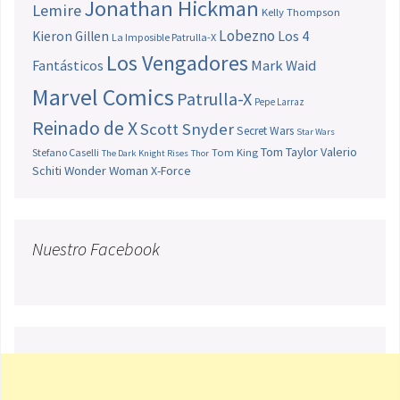
Jonathan Hickman
Lemire
Kelly Thompson
Lobezno
Los 4
Kieron Gillen
La Imposible Patrulla-X
Los Vengadores
Fantásticos
Mark Waid
Marvel Comics
Patrulla-X
Pepe Larraz
Reinado de X
Scott Snyder
Secret Wars
Star Wars
Tom Taylor
Valerio
Stefano Caselli
Tom King
The Dark Knight Rises
Thor
Schiti
Wonder Woman
X-Force
Nuestro Facebook