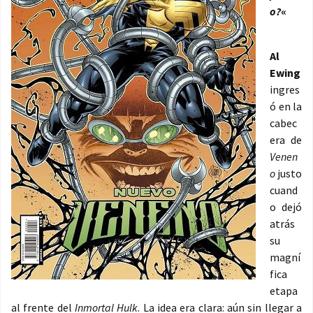
o?
«
Al
Ewing
ingres
ó en la
cabec
era de
Venen
o
justo
cuand
o dejó
atrás
su
magní
fica
etapa
al frente del
Inmortal Hulk
. La idea era clara: aún sin llegar a