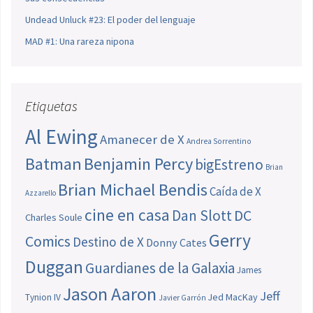
Undead Unluck #23: El poder del lenguaje
MAD #1: Una rareza nipona
Etiquetas
Al Ewing
Amanecer de X
Andrea Sorrentino
Batman
Benjamin Percy
bigEstreno
Brian
Brian Michael Bendis
Caída de X
Azzarello
cine en casa
Dan Slott
DC
Charles Soule
Gerry
Comics
Destino de X
Donny Cates
Duggan
Guardianes de la Galaxia
James
Jason Aaron
Jeff
Jed MacKay
Tynion IV
Javier Garrón