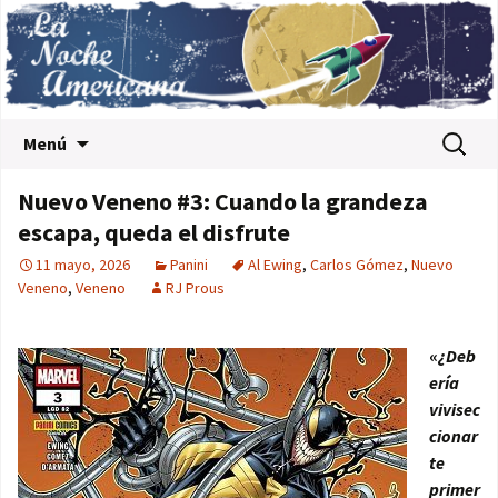
Saltar al contenido
Buscar:
Menú
Nuevo Veneno #3: Cuando la grandeza
escapa, queda el disfrute
11 mayo, 2026
Panini
Al Ewing
,
Carlos Gómez
,
Nuevo
Veneno
,
Veneno
RJ Prous
«
¿Deb
ería
vivisec
cionar
te
primer