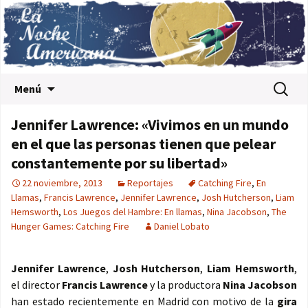
Saltar al contenido
Buscar:
Menú
Jennifer Lawrence: «Vivimos en un mundo
en el que las personas tienen que pelear
constantemente por su libertad»
22 noviembre, 2013
Reportajes
Catching Fire
,
En
Llamas
,
Francis Lawrence
,
Jennifer Lawrence
,
Josh Hutcherson
,
Liam
Hemsworth
,
Los Juegos del Hambre: En llamas
,
Nina Jacobson
,
The
Hunger Games: Catching Fire
Daniel Lobato
Jennifer Lawrence
,
Josh Hutcherson
,
Liam Hemsworth
,
el director
Francis Lawrence
y la productora
Nina Jacobson
han estado recientemente en Madrid con motivo de la
gira