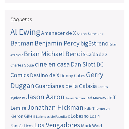
Etiquetas
Al Ewing
Amanecer de X
Andrea Sorrentino
Batman
Benjamin Percy
bigEstreno
Brian
Brian Michael Bendis
Caída de X
Azzarello
cine en casa
Dan Slott
DC
Charles Soule
Gerry
Comics
Destino de X
Donny Cates
Duggan
Guardianes de la Galaxia
James
Jason Aaron
Jeff
Jed MacKay
Tynion IV
Javier Garrón
Jonathan Hickman
Lemire
Kelly Thompson
Lobezno
Los 4
Kieron Gillen
La Imposible Patrulla-X
Los Vengadores
Fantásticos
Mark Waid