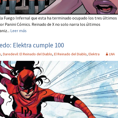
la Fuego Infernal que esta ha terminado ocupado los tres últimos
r Panini Cómics. Reinado de X no solo narra los últimos
niz...
Leer más
iedo: Elektra cumple 100
y
,
Daredevil: El Reinado del Diablo
,
El Reinado del Diablo
,
Elektra
LNA