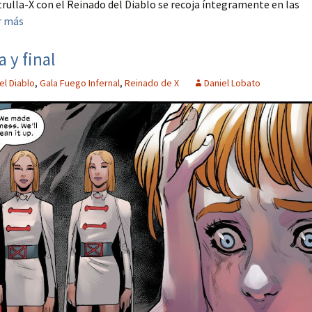
atrulla-X con el Reinado del Diablo se recoja íntegramente en las
r más
 y final
el Diablo
,
Gala Fuego Infernal
,
Reinado de X
Daniel Lobato