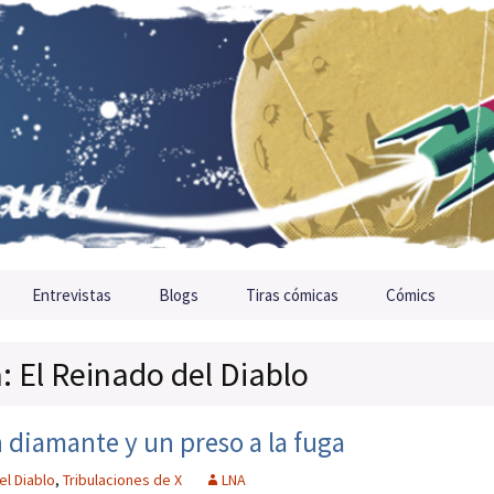
Entrevistas
Blogs
Tiras cómicas
Cómics
a: El Reinado del Diablo
 diamante y un preso a la fuga
el Diablo
,
Tribulaciones de X
LNA