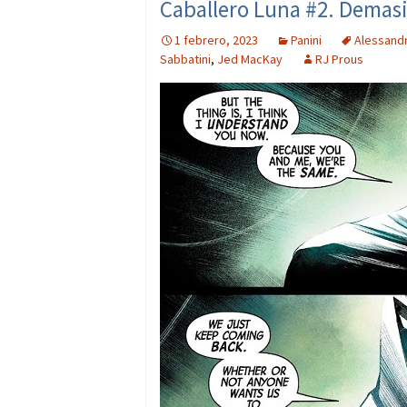
Caballero Luna #2. Demasi
1 febrero, 2023
Panini
Alessand
Sabbatini
,
Jed MacKay
RJ Prous