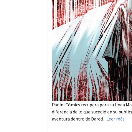
Panini Cómics recupera para su línea Mar
diferencia de lo que sucedió en su public
aventura dentro de Dared...
Leer más