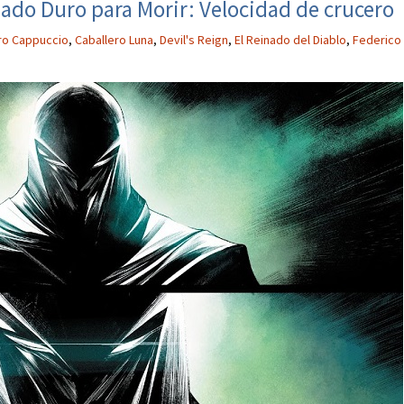
ado Duro para Morir: Velocidad de crucero
ro Cappuccio
,
Caballero Luna
,
Devil's Reign
,
El Reinado del Diablo
,
Federico