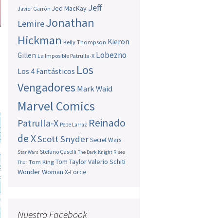
Jeff
Jed MacKay
Javier Garrón
Jonathan
Lemire
Hickman
Kieron
Kelly Thompson
Lobezno
Gillen
La Imposible Patrulla-X
Los
Los 4 Fantásticos
Vengadores
Mark Waid
Marvel Comics
Reinado
Patrulla-X
Pepe Larraz
de X
Scott Snyder
Secret Wars
Stefano Caselli
Star Wars
The Dark Knight Rises
Tom Taylor
Valerio Schiti
Tom King
Thor
Wonder Woman
X-Force
Nuestro Facebook