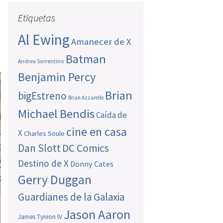
Etiquetas
Al Ewing
Amanecer de X
Batman
Andrea Sorrentino
Benjamin Percy
Brian
bigEstreno
Brian Azzarello
Michael Bendis
Caída de
cine en casa
X
Charles Soule
Dan Slott
DC Comics
Destino de X
Donny Cates
Gerry Duggan
Guardianes de la Galaxia
Jason Aaron
James Tynion IV