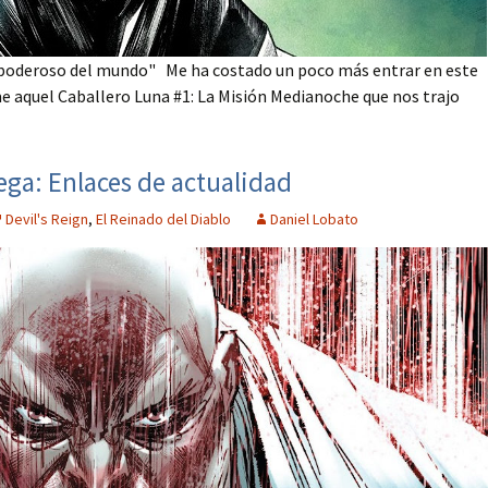
s poderoso del mundo" Me ha costado un poco más entrar en este
 aquel Caballero Luna #1: La Misión Medianoche que nos trajo
ega: Enlaces de actualidad
Devil's Reign
,
El Reinado del Diablo
Daniel Lobato