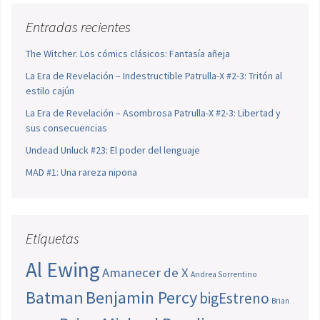
Entradas recientes
The Witcher. Los cómics clásicos: Fantasía añeja
La Era de Revelación – Indestructible Patrulla-X #2-3: Tritón al
estilo cajún
La Era de Revelación – Asombrosa Patrulla-X #2-3: Libertad y
sus consecuencias
Undead Unluck #23: El poder del lenguaje
MAD #1: Una rareza nipona
Etiquetas
Al Ewing
Amanecer de X
Andrea Sorrentino
Batman
Benjamin Percy
bigEstreno
Brian