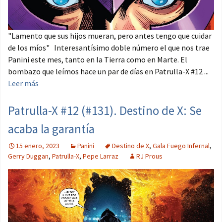
"Lamento que sus hijos mueran, pero antes tengo que cuidar
de los míos" Interesantísimo doble número el que nos trae
Panini este mes, tanto en la Tierra como en Marte. El
bombazo que leímos hace un par de días en Patrulla-X #12 ...
Leer más
Patrulla-X #12 (#131). Destino de X: Se
acaba la garantía
15 enero, 2023
Panini
Destino de X
,
Gala Fuego Infernal
,
Gerry Duggan
,
Patrulla-X
,
Pepe Larraz
RJ Prous