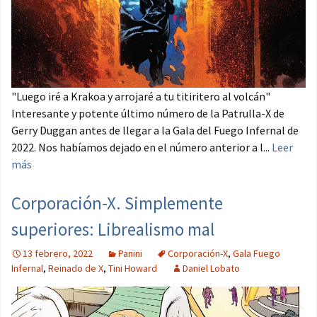
"Luego iré a Krakoa y arrojaré a tu titiritero al volcán"
Interesante y potente último número de la Patrulla-X de
Gerry Duggan antes de llegar a la Gala del Fuego Infernal de
2022. Nos habíamos dejado en el número anterior a l...
Leer
más
Corporación-X. Simplemente
superiores: Librealismo mal
13 febrero, 2022
Panini
Corporación-X
,
Gala Fuego
Infernal
,
Reinado de X
,
Tini Howard
Daniel Lobato