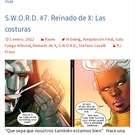
más
S.W.O.R.D. #7. Reinado de X: Las
costuras
1 enero, 2022
Panini
Al Ewing
,
Aniquilación Final
,
Gala
Fuego Infernal
,
Reinado de X
,
S.W.O.R.D.
,
Stefano Caselli
RJ
Prous
"Que sepa que nosotros también estamos bien" Hace una