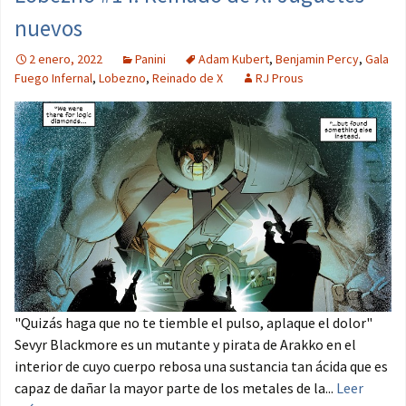
nuevos
2 enero, 2022
Panini
Adam Kubert
,
Benjamin Percy
,
Gala
Fuego Infernal
,
Lobezno
,
Reinado de X
RJ Prous
"Quizás haga que no te tiemble el pulso, aplaque el dolor"
Sevyr Blackmore es un mutante y pirata de Arakko en el
interior de cuyo cuerpo rebosa una sustancia tan ácida que es
capaz de dañar la mayor parte de los metales de la...
Leer