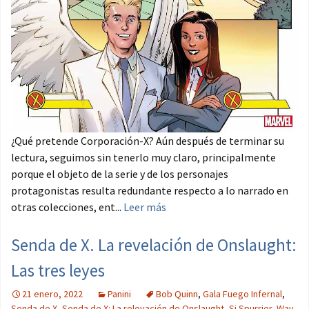
¿Qué pretende Corporación-X? Aún después de terminar su
lectura, seguimos sin tenerlo muy claro, principalmente
porque el objeto de la serie y de los personajes
protagonistas resulta redundante respecto a lo narrado en
otras colecciones, ent...
Leer más
Senda de X. La revelación de Onslaught:
Las tres leyes
21 enero, 2022
Panini
Bob Quinn
,
Gala Fuego Infernal
,
Senda de X
,
Senda de X: La relevación de Onslaught
,
Si Spurrier
,
Way