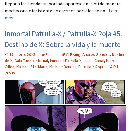
llegar a las tiendas su portada aparecía ante mí de manera
machacona e insistente en diversos portales de no...
Leer
más
Inmortal Patrulla-X / Patrulla-X Roja #5.
Destino de X: Sobre la vida y la muerte
17 enero, 2023
Panini
Al Ewing
,
Andrés Genolet
,
Destino
de X
,
Gala Fuego Infernal
,
Inmortal Patrulla-X
,
Juann Cabal
,
Kieron
Gillen
,
Michael Sta. Maria
,
Michele Bandini
,
Patrulla-X Roja
RJ
Prous