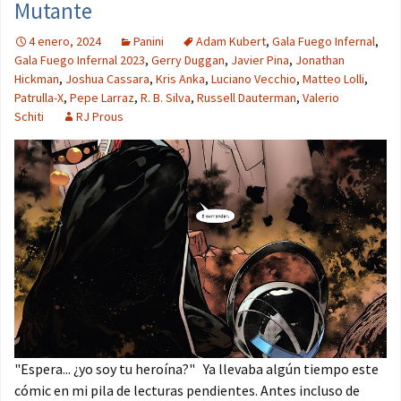
Mutante
4 enero, 2024
Panini
Adam Kubert
,
Gala Fuego Infernal
,
Gala Fuego Infernal 2023
,
Gerry Duggan
,
Javier Pina
,
Jonathan
Hickman
,
Joshua Cassara
,
Kris Anka
,
Luciano Vecchio
,
Matteo Lolli
,
Patrulla-X
,
Pepe Larraz
,
R. B. Silva
,
Russell Dauterman
,
Valerio
Schiti
RJ Prous
"Espera... ¿yo soy tu heroína?" Ya llevaba algún tiempo este
cómic en mi pila de lecturas pendientes. Antes incluso de