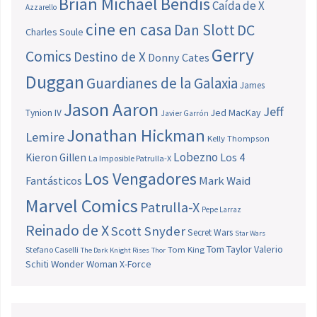
Brian Michael Bendis
Caída de X
Azzarello
cine en casa
Dan Slott
DC
Charles Soule
Gerry
Comics
Destino de X
Donny Cates
Duggan
Guardianes de la Galaxia
James
Jason Aaron
Jeff
Jed MacKay
Tynion IV
Javier Garrón
Jonathan Hickman
Lemire
Kelly Thompson
Lobezno
Los 4
Kieron Gillen
La Imposible Patrulla-X
Los Vengadores
Fantásticos
Mark Waid
Marvel Comics
Patrulla-X
Pepe Larraz
Reinado de X
Scott Snyder
Secret Wars
Star Wars
Tom Taylor
Valerio
Stefano Caselli
Tom King
The Dark Knight Rises
Thor
Schiti
Wonder Woman
X-Force