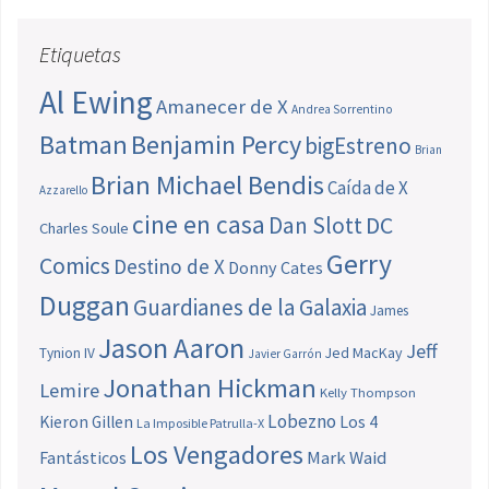
Etiquetas
Al Ewing
Amanecer de X
Andrea Sorrentino
Batman
Benjamin Percy
bigEstreno
Brian
Brian Michael Bendis
Caída de X
Azzarello
cine en casa
Dan Slott
DC
Charles Soule
Gerry
Comics
Destino de X
Donny Cates
Duggan
Guardianes de la Galaxia
James
Jason Aaron
Jeff
Jed MacKay
Tynion IV
Javier Garrón
Jonathan Hickman
Lemire
Kelly Thompson
Lobezno
Los 4
Kieron Gillen
La Imposible Patrulla-X
Los Vengadores
Fantásticos
Mark Waid