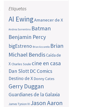
Etiquetas
a
e
Al Ewing
Amanecer de X
e
n
Batman
Andrea Sorrentino
Benjamin Percy
o
Brian
bigEstreno
s
Brian Azzarello
e
Michael Bendis
Caída de
cine en casa
X
Charles Soule
l
Dan Slott
DC Comics
a
o
Destino de X
Donny Cates
Gerry Duggan
Guardianes de la Galaxia
Jason Aaron
James Tynion IV