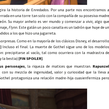
gira la historia de Enredados. Por una parte nos encontramos 
ncerrada en una torre tan solo con la compañía de su posesiva madr
eón. Su mayor anhelo es ver mundo y comenzar a vivir, algo qu
onaje,
Flynn
. Este galán un poco canalla es un ladrón que huye de u
didos a los que hizo una jugarreta.
sorpresas. Como en la mayoría de los clásicos Disney, el desarroll
]
Incluso el final. La muerte de Gothel sigue uno de los modelo
ón: precipitarse al vacío, tal como ocurriera con la madrastra d
y la bestia)
[FIN SPOILER]
.
us personajes
, la riqueza de matices que muestran.
Rapunze
o
con su mezcla de ingenuidad, valor y curiosidad que la lleva 
Gothel protagoniza una relación madre-hija cuasienfermiza per