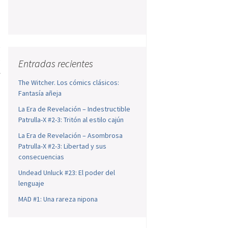
s
o
s
Entradas recientes
l
The Witcher. Los cómics clásicos:
Fantasía añeja
La Era de Revelación – Indestructible
Patrulla-X #2-3: Tritón al estilo cajún
La Era de Revelación – Asombrosa
Patrulla-X #2-3: Libertad y sus
consecuencias
Undead Unluck #23: El poder del
lenguaje
MAD #1: Una rareza nipona