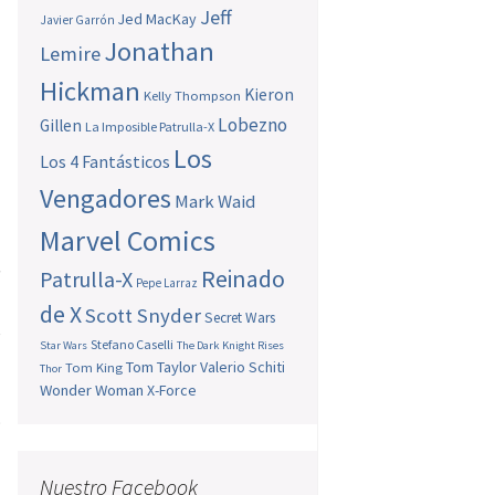
Jeff
Jed MacKay
Javier Garrón
Jonathan
Lemire
Hickman
Kieron
Kelly Thompson
Lobezno
Gillen
La Imposible Patrulla-X
Los
Los 4 Fantásticos
Vengadores
Mark Waid
Marvel Comics
a
e
Reinado
Patrulla-X
Pepe Larraz
de X
Scott Snyder
Secret Wars
e
Stefano Caselli
Star Wars
The Dark Knight Rises
l
Tom Taylor
Valerio Schiti
Tom King
Thor
Wonder Woman
X-Force
o
a
Nuestro Facebook