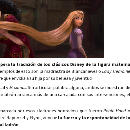
cupera la tradición de los clásicos Disney de la figura matern
Ejemplos de esto son la madrastra de Blancanieves o
Lady Tremain
e que envidia a su hija por su belleza y juventud.
cal y
Maximus
. Sin articular palabra alguna, ambos se muestran d
amaleón arranca más de una carcajada con sus intervenciones; e
n marcada por esos «ladrones honrados» que fueron
Robin Hood
entre Rapunzel y Flynn, aunque
la fuerza y la espontaneidad de l
al ladrón
.