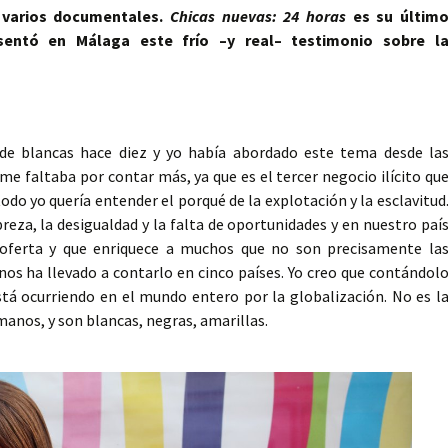
 varios documentales.
Chicas nuevas: 24 horas
es su últim
sentó en Málaga este frío –y real– testimonio sobre l
de blancas hace diez y yo había abordado este tema desde la
me faltaba por contar más, ya que es el tercer negocio ilícito qu
do yo quería entender el porqué de la explotación y la esclavitud
reza, la desigualdad y la falta de oportunidades y en nuestro paí
 oferta y que enriquece a muchos que no son precisamente la
nos ha llevado a contarlo en cinco países. Yo creo que contándol
tá ocurriendo en el mundo entero por la globalización. No es l
umanos, y son blancas, negras, amarillas.