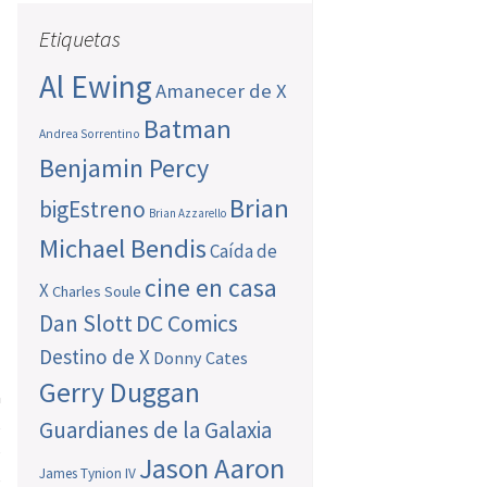
Etiquetas
Al Ewing
Amanecer de X
Batman
Andrea Sorrentino
Benjamin Percy
Brian
bigEstreno
Brian Azzarello
Michael Bendis
Caída de
cine en casa
X
Charles Soule
Dan Slott
DC Comics
Destino de X
Donny Cates
Gerry Duggan
a
,
Guardianes de la Galaxia
s
Jason Aaron
James Tynion IV
,