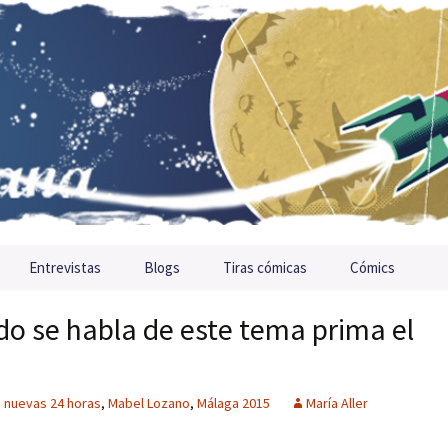
Entrevistas
Blogs
Tiras cómicas
Cómics
o se habla de este tema prima el
 nuevas 24 horas
,
Mabel Lozano
,
Málaga 2015
María Aller