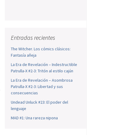
o
a
Entradas recientes
s
The Witcher. Los cómics clásicos:
e
Fantasía añeja
.
La Era de Revelación – Indestructible
s
Patrulla-X #2-3: Tritón al estilo cajún
s
La Era de Revelación – Asombrosa
o
Patrulla-X #2-3: Libertad y sus
a
consecuencias
Undead Unluck #23: El poder del
lenguaje
MAD #1: Una rareza nipona