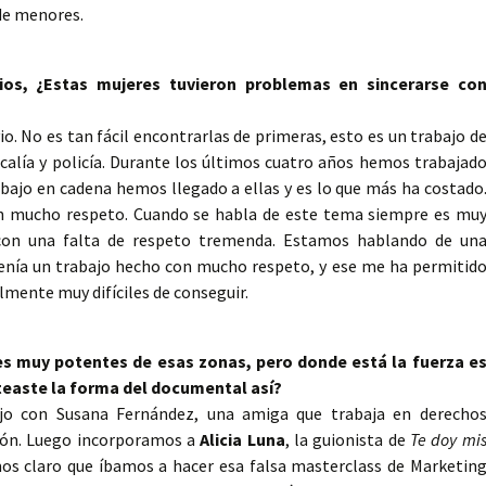
de menores.
ios, ¿Estas mujeres tuvieron problemas en sincerarse co
io. No es tan fácil encontrarlas de primeras, esto es un trabajo d
scalía y policía. Durante los últimos cuatro años hemos trabajad
rabajo en cadena hemos llegado a ellas y es lo que más ha costado
n mucho respeto. Cuando se habla de este tema siempre es mu
on una falta de respeto tremenda. Estamos hablando de un
tenía un trabajo hecho con mucho respeto, y ese me ha permitid
mente muy difíciles de conseguir.
s muy potentes de esas zonas, pero donde está la fuerza e
teaste la forma del documental así?
ajo con Susana Fernández, una amiga que trabaja en derecho
ción. Luego incorporamos a
Alicia Luna
, la guionista de
Te doy mi
s claro que íbamos a hacer esa falsa masterclass de Marketin