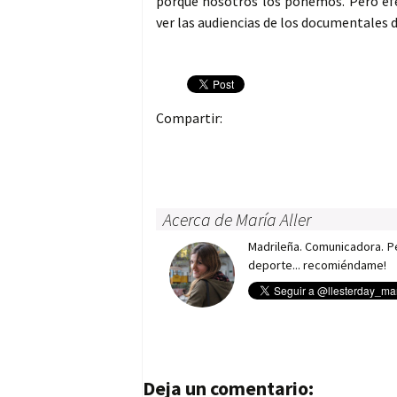
porque nosotros los ponemos. Pero efe
ver las audiencias de los documentales de
Compartir:
Acerca de María Aller
Madrileña. Comunicadora. Per
deporte... recomiéndame!
Navegación de entrad
Deja un comentario: