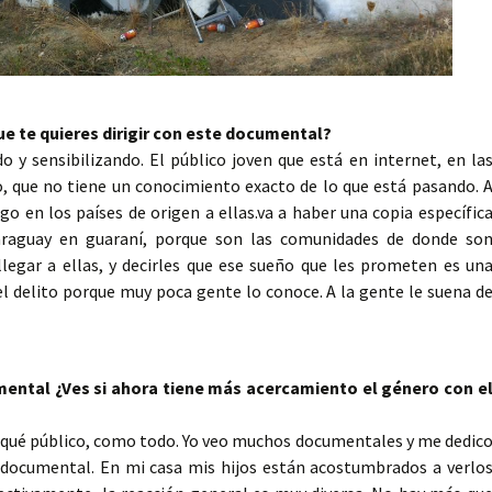
que te quieres dirigir con este documental?
o y sensibilizando. El público joven que está en internet, en la
co, que no tiene un conocimiento exacto de lo que está pasando. 
ego en los países de origen a ellas.va a haber una copia específic
araguay en guaraní, porque son las comunidades de donde so
llegar a ellas, y decirles que ese sueño que les prometen es un
r el delito porque muy poca gente lo conoce. A la gente le suena d
mental ¿Ves si ahora tiene más acercamiento el género con e
qué público, como todo. Yo veo muchos documentales y me dedic
e documental. En mi casa mis hijos están acostumbrados a verlo