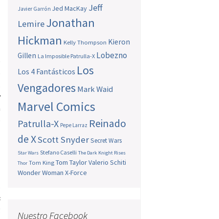
Jeff
Jed MacKay
Javier Garrón
Jonathan
Lemire
Hickman
n
Kieron
Kelly Thompson
Lobezno
Gillen
La Imposible Patrulla-X
e
Los
Los 4 Fantásticos
o
.
Vengadores
Mark Waid
y
Marvel Comics
a
o
Reinado
Patrulla-X
Pepe Larraz
de X
Scott Snyder
Secret Wars
Stefano Caselli
Star Wars
The Dark Knight Rises
Tom Taylor
Valerio Schiti
s
Tom King
Thor
Wonder Woman
X-Force
s
s
g
Nuestro Facebook