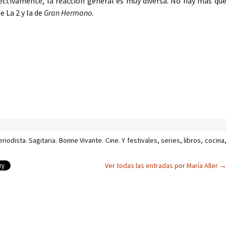
ctivamente, la reacción general es muy diversa. No hay más qu
 La 2 y la de
Gran Hermano
.
iodista. Sagitaria. Bonne Vivante. Cine. Y festivales, series, libros, cocina
Ver todas las entradas por María Aller
as