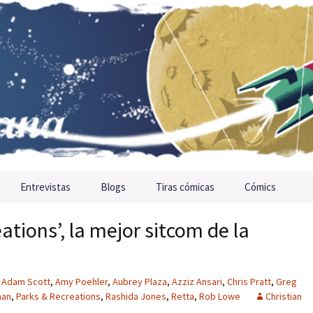
Entrevistas
Blogs
Tiras cómicas
Cómics
ations’, la mejor sitcom de la
Adam Scott
,
Amy Poehler
,
Aubrey Plaza
,
Azziz Ansari
,
Chris Pratt
,
Greg
man
,
Parks & Recreations
,
Rashida Jones
,
Retta
,
Rob Lowe
Christian