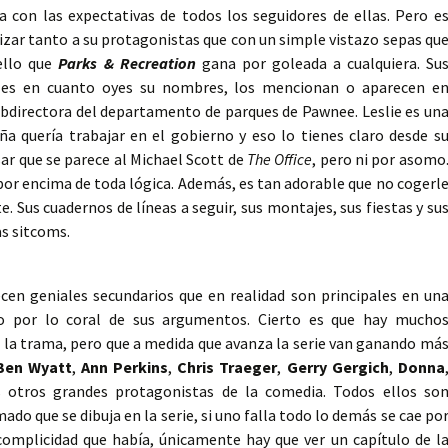
a con las expectativas de todos los seguidores de ellas. Pero e
rizar tanto a su protagonistas que con un simple vistazo sepas qu
ello que
Parks & Recreation
gana por goleada a cualquiera. Su
les en cuanto oyes su nombres, los mencionan o aparecen e
subdirectora del departamento de parques de Pawnee. Leslie es un
a quería trabajar en el gobierno y eso lo tienes claro desde s
ar que se parece al Michael Scott de
The Office
, pero ni por asomo
 por encima de toda lógica. Además, es tan adorable que no cogerl
e. Sus cuadernos de líneas a seguir, sus montajes, sus fiestas y su
as sitcoms.
ecen geniales secundarios que en realidad son principales en un
do por lo coral de sus argumentos. Cierto es que hay mucho
 la trama, pero que a medida que avanza la serie van ganando má
Ben Wyatt
,
Ann Perkins
,
Chris Traeger
,
Gerry Gergich
,
Donna
 otros grandes protagonistas de la comedia. Todos ellos so
do que se dibuja en la serie, si uno falla todo lo demás se cae po
complicidad que había, únicamente hay que ver un capítulo de l