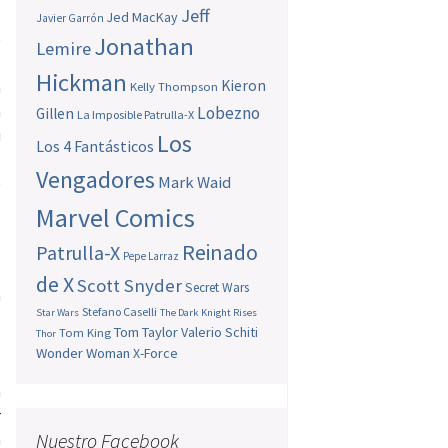
Jeff
s
Jed MacKay
Javier Garrón
e
Jonathan
Lemire
s
Hickman
Kieron
n
Kelly Thompson
a
Lobezno
Gillen
La Imposible Patrulla-X
u
Los
Los 4 Fantásticos
.
Vengadores
Mark Waid
e
s
Marvel Comics
Reinado
Patrulla-X
Pepe Larraz
de X
Scott Snyder
Secret Wars
a
Stefano Caselli
Star Wars
The Dark Knight Rises
s
Tom Taylor
Valerio Schiti
Tom King
Thor
s
Wonder Woman
X-Force
,
n
r
Nuestro Facebook
a