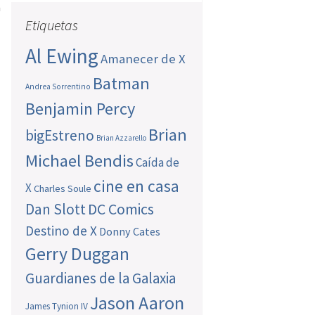
a
Etiquetas
Al Ewing
Amanecer de X
Batman
Andrea Sorrentino
Benjamin Percy
Brian
bigEstreno
Brian Azzarello
Michael Bendis
Caída de
cine en casa
X
Charles Soule
Dan Slott
DC Comics
Destino de X
Donny Cates
Gerry Duggan
Guardianes de la Galaxia
Jason Aaron
James Tynion IV