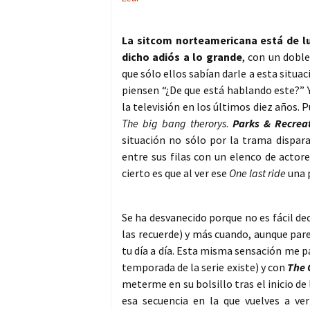
La sitcom norteamericana está de l
dicho adiós a lo grande
, con un dobl
que sólo ellos sabían darle a esta situ
piensen “¿De que está hablando este?” Y
la televisión en los últimos diez años.
The big bang therorys
.
Parks & Recrea
situación no sólo por la trama dispa
entre sus filas con un elenco de actor
cierto es que al ver ese
One last ride
una 
Se ha desvanecido porque no es fácil de
las recuerde) y más cuando, aunque pare
tu día a día. Esta misma sensación me 
temporada de la serie existe) y con
The 
meterme en su bolsillo tras el inicio de
esa secuencia en la que vuelves a v