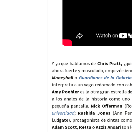
Y ya que hablamos de
Chris Pratt,
¿qui
ahora fuerte y musculado, empezó siend
Moneyball
o
Guardianes de la Galaxia
interpreta a un vago redomado con cabe
Amy Poehler
es la otra gran estrella de
a los anales de la historia como uno 
pequeña pantalla.
Nick Offerman
(Ron
universidad
;
Rashida Jones
(Ann Perk
Ludgate), protagonista de cintas com
Adam Scott
,
Retta
o
Azziz Ansari
son l