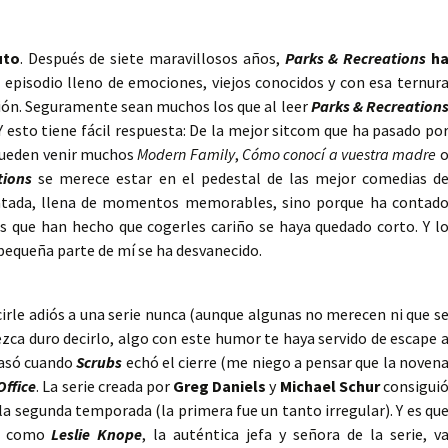
uto
. Después de siete maravillosos años,
Parks & Recreations
h
e episodio lleno de emociones, viejos conocidos y con esa ternur
ación. Seguramente sean muchos los que al leer
Parks & Recreation
 esto tiene fácil respuesta: De la mejor sitcom que ha pasado po
 Pueden venir muchos
Modern Family
,
Cómo conocí a vuestra madre
tions
se merece estar en el pedestal de las mejor comedias d
ratada, llena de momentos memorables, sino porque ha contad
es que han hecho que cogerles cariño se haya quedado corto. Y l
pequeña parte de mí se ha desvanecido.
cirle adiós a una serie nunca (aunque algunas no merecen ni que s
zca duro decirlo, algo con este humor te haya servido de escape 
pasó cuando
Scrubs
echó el cierre (me niego a pensar que la noven
Office
. La serie creada por
Greg Daniels
y
Michael Schur
consigui
 la segunda temporada (la primera fue un tanto irregular). Y es qu
er como
Leslie Knope
, la auténtica jefa y señora de la serie, v