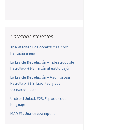
a
a
s
Entradas recientes
r
o
The Witcher. Los cómics clásicos:
e
Fantasía añeja
o
La Era de Revelación – Indestructible
o
Patrulla-X #2-3: Tritón al estilo cajún
La Era de Revelación – Asombrosa
Patrulla-X #2-3: Libertad y sus
consecuencias
e
a
Undead Unluck #23: El poder del
lenguaje
a
ó
MAD #1: Una rareza nipona
e
a