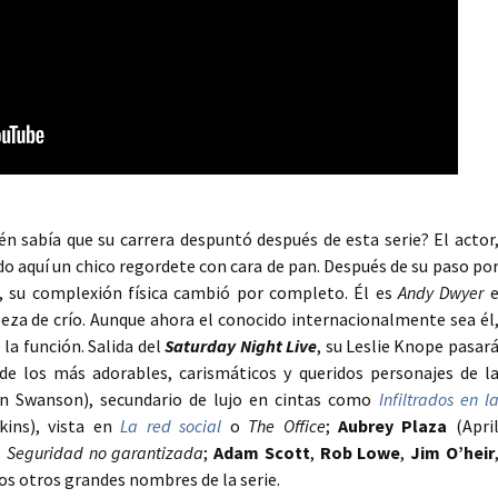
én sabía que su carrera despuntó después de esta serie? El actor
o aquí un chico regordete con cara de pan. Después de su paso po
, su complexión física cambió por completo. Él es
Andy Dwyer
za de crío. Aunque ahora el conocido internacionalmente sea él
 la función. Salida del
Saturday Night Live
, su Leslie Knope pasar
de los más adorables, carismáticos y queridos personajes de l
 Swanson), secundario de lujo en cintas como
Infiltrados en l
ins), vista en
La red social
o
The Office
;
Aubrey Plaza
(Apri
o
Seguridad no garantizada
;
Adam Scott
,
Rob Lowe
,
Jim O’heir
os otros grandes nombres de la serie.