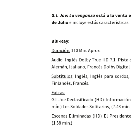
G.I. Joe: La venganza
está a la venta 
de Julio
e incluye estás características:
Blu-Ray:
Duración:
110 Min. Aprox.
Audio:
Inglés Dolby True HD 7.1. Pista 
Alemán, Italiano, Francés Dolby Digital 
Subtítulos:
Inglés, Inglés para sordos,
Finlandés, Francés.
Extras:
G.I. Joe Declasificado (HD): Información 
mín.) Los Soldados Solitarios, (7.43 mín.
Escenas Eliminadas (HD): El Presidente
(1.58 mín.)