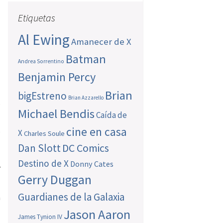
Etiquetas
1
Al Ewing
Amanecer de X
Batman
Andrea Sorrentino
Benjamin Percy
Brian
bigEstreno
Brian Azzarello
,
Michael Bendis
Caída de
,
cine en casa
X
Charles Soule
Dan Slott
DC Comics
Destino de X
Donny Cates
7
Gerry Duggan
Guardianes de la Galaxia
n
Jason Aaron
James Tynion IV