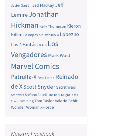
Jeff
Jed MacKay
Javier Garrón
Jonathan
Lemire
Hickman
Kieron
Kelly Thompson
Lobezno
Gillen
La Imposible Patrulla-X
Los
Los 4 Fantásticos
Vengadores
Mark Waid
,
Marvel Comics
Reinado
Patrulla-X
Pepe Larraz
de X
Scott Snyder
Secret Wars
Stefano Caselli
Star Wars
The Dark Knight Rises
Tom Taylor
Valerio Schiti
Tom King
Thor
Wonder Woman
X-Force
Nuestro Facebook