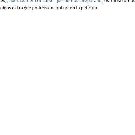
les),
además del concurso que hemos preparado
, os mostramo
idos extra que podréis encontrar en la película.