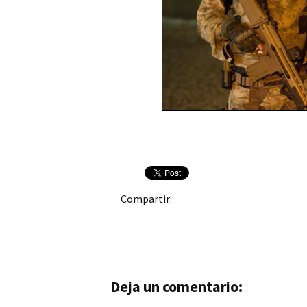
Compartir:
Navegación de entrad
Deja un comentario: