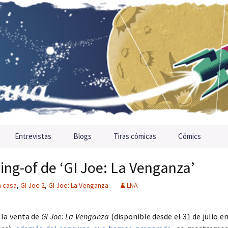
Entrevistas
Blogs
Tiras cómicas
Cómics
ing-of de ‘GI Joe: La Venganza’
n casa
,
GI Joe 2
,
GI Joe: La Venganza
LNA
 la venta de
GI Joe: La Venganza
(disponible desde el 31 de julio e