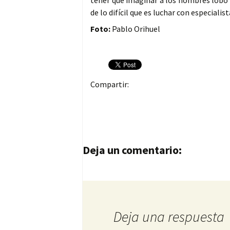
tener que imaginar a los hombres lobo 
de lo difícil que es luchar con especiali
Foto:
Pablo Orihuel
Compartir:
Navegación de entrad
Deja un comentario:
Deja una respuesta