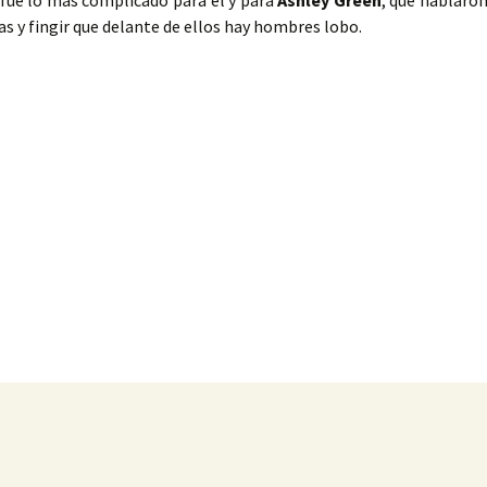
fue lo más complicado para él y para
Ashley Green
, que hablaro
stas y fingir que delante de ellos hay hombres lobo.
as