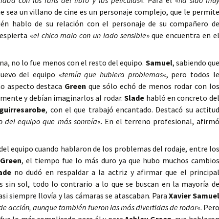
idad con los fans del libro y las películas
«. Para él «
ha sido mu
e sea un villano de cine es un personaje complejo, que le permit
n hablo de su relación con el personaje de su compañero d
espierta «
el chico malo con un lado sensible
» que encuentra en e
ena, no lo fue menos con el resto del equipo.
Samuel
, sabiendo qu
uevo del equipo «
temía que hubiera problemas
«, pero todos l
mo aspecto destaca
Green
que sólo echó de menos rodar con lo
mente y debían imaginarlos al rodar.
Slade
habló en concreto de
Aguirresarobe
, con el que trabajó encantado. Destacó su actitu
o del equipo que más sonreía
«. En el terreno profesional, afirm
del equipo cuando hablaron de los problemas del rodaje, entre lo
Green
, el tiempo fue lo más duro ya que hubo muchos cambio
ade
no dudó en respaldar a la actriz y afirmar que el principa
in sol, todo lo contrario a lo que se buscan en la mayoría d
asi siempre llovía y las cámaras se atascaban. Para
Xavier Samue
 de acción, aunque también fueron las más divertidas de rodar
«. Per