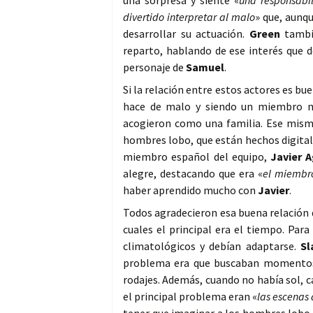
una sorpresa y siente «
una responsabil
divertido interpretar al malo
» que, aunqu
desarrollar su actuación.
Green
tambié
reparto, hablando de ese interés que d
personaje de
Samuel
.
Si la relación entre estos actores es bu
hace de malo y siendo un miembro n
acogieron como una familia. Ese mis
hombres lobo, que están hechos digital
miembro español del equipo,
Javier 
alegre, destacando que era «
el miembr
haber aprendido mucho con
Javier
.
Todos agradecieron esa buena relación 
cuales el principal era el tiempo. Para
climatológicos y debían adaptarse.
Sl
problema era que buscaban momentos s
rodajes. Además, cuando no había sol, c
el principal problema eran «
las escenas