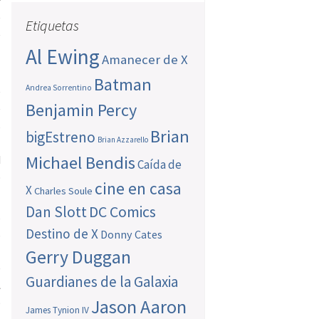
y
e
Etiquetas
e
Al Ewing
l
Amanecer de X
Batman
Andrea Sorrentino
e
Benjamin Percy
e
s
Brian
bigEstreno
Brian Azzarello
l
Michael Bendis
d
Caída de
ó
cine en casa
X
Charles Soule
Dan Slott
DC Comics
s
Destino de X
s
Donny Cates
l
Gerry Duggan
e
Guardianes de la Galaxia
l
o
Jason Aaron
James Tynion IV