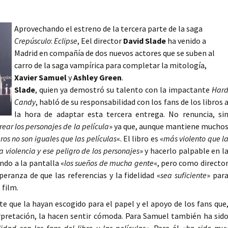
Aprovechando el estreno de la tercera parte de la saga
Crepúsculo
:
Eclipse
, Eel director
David Slade
ha venido a
Madrid en compañía de dos nuevos actores que se suben al
carro de la saga vampírica para completar la mitología,
Xavier Samuel
y
Ashley Green
.
Slade
, quien ya demostró su talento con la impactante
Har
Candy
, habló de su responsabilidad con los fans de los libros 
la hora de adaptar esta tercera entrega. No renuncia, si
crear los personajes de la película
» ya que, aunque mantiene mucho
bros no son iguales que las películas
«. El libro es «
más violento que l
a violencia y ese peligro de los personajes
» y hacerlo palpable en l
ndo a la pantalla «
los sueños de mucha gente
«, pero como directo
peranza de que las referencias y la fidelidad «
sea suficiente
» par
 film.
te que la hayan escogido para el papel y el apoyo de los fans que
erpretación, la hacen sentir cómoda. Para Samuel también ha sid