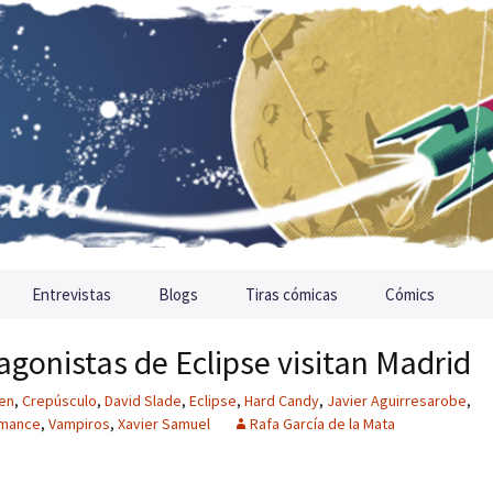
Entrevistas
Blogs
Tiras cómicas
Cómics
agonistas de Eclipse visitan Madrid
en
,
Crepúsculo
,
David Slade
,
Eclipse
,
Hard Candy
,
Javier Aguirresarobe
,
mance
,
Vampiros
,
Xavier Samuel
Rafa García de la Mata