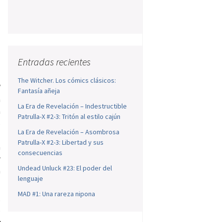
Entradas recientes
The Witcher. Los cómics clásicos:
d
Fantasía añeja
a
La Era de Revelación – Indestructible
n
Patrulla-X #2-3: Tritón al estilo cajún
s
La Era de Revelación – Asombrosa
a
Patrulla-X #2-3: Libertad y sus
a
consecuencias
r
Undead Unluck #23: El poder del
a
lenguaje
MAD #1: Una rareza nipona
,
o