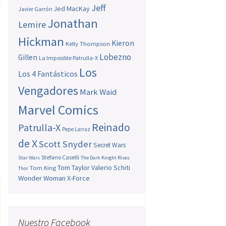
n
Jeff
Jed MacKay
Javier Garrón
Jonathan
Lemire
Hickman
Kieron
Kelly Thompson
Lobezno
Gillen
La Imposible Patrulla-X
Los
Los 4 Fantásticos
Vengadores
Mark Waid
Marvel Comics
Reinado
Patrulla-X
Pepe Larraz
de X
Scott Snyder
Secret Wars
Stefano Caselli
Star Wars
The Dark Knight Rises
Tom Taylor
Valerio Schiti
Tom King
Thor
Wonder Woman
X-Force
Nuestro Facebook