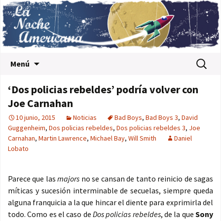
Saltar al contenido
Buscar:
Menú
‘Dos policias rebeldes’ podría volver con
Joe Carnahan
10 junio, 2015
Noticias
Bad Boys
,
Bad Boys 3
,
David
Guggenheim
,
Dos policias rebeldes
,
Dos policias rebeldes 3
,
Joe
Carnahan
,
Martin Lawrence
,
Michael Bay
,
Will Smith
Daniel
Lobato
Parece que las
majors
no se cansan de tanto reinicio de sagas
míticas y sucesión interminable de secuelas, siempre queda
alguna franquicia a la que hincar el diente para exprimirla del
todo. Como es el caso de
Dos policias rebeldes
, de la que
Sony