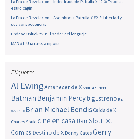
La Era de Revelación – Indestructible Patrulla-X #2-3: Tritón al
estilo cajún
La Era de Revelación – Asombrosa Patrulla-X #2-3: Libertad y
sus consecuencias
Undead Unluck #23: El poder del lenguaje
MAD #1: Una rareza nipona
Etiquetas
Al Ewing
Amanecer de X
Andrea Sorrentino
Batman
Benjamin Percy
bigEstreno
Brian
Brian Michael Bendis
Caída de X
Azzarello
cine en casa
Dan Slott
DC
Charles Soule
Gerry
Comics
Destino de X
Donny Cates