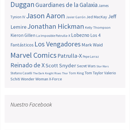
Duggan
Guardianes de la Galaxia
James
Jason Aaron
Jeff
Jed MacKay
Tynion IV
Javier Garrón
Jonathan Hickman
Lemire
Kelly Thompson
Lobezno
Los 4
Kieron Gillen
La Imposible Patrulla-X
Los Vengadores
Fantásticos
Mark Waid
Marvel Comics
Patrulla-X
Pepe Larraz
Reinado de X
Scott Snyder
Secret Wars
Star Wars
Tom Taylor
Valerio
Stefano Caselli
Tom King
The Dark Knight Rises
Thor
Schiti
Wonder Woman
X-Force
Nuestro Facebook