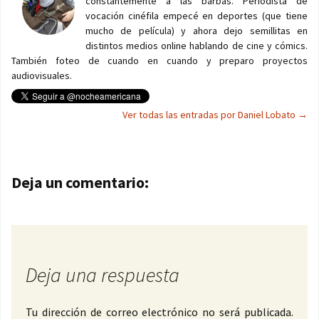
constantemente a las barbas. Periodista de
vocación cinéfila empecé en deportes (que tiene
mucho de película) y ahora dejo semillitas en
distintos medios online hablando de cine y cómics.
También foteo de cuando en cuando y preparo proyectos
audiovisuales.
Ver todas las entradas por Daniel Lobato
→
Navegación de entradas
Deja un comentario:
Deja una respuesta
Tu dirección de correo electrónico no será publicada.