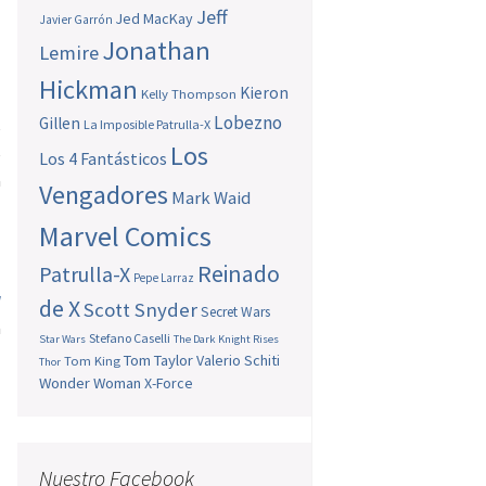
Jeff
Jed MacKay
Javier Garrón
Jonathan
Lemire
Hickman
Kieron
Kelly Thompson
Lobezno
Gillen
La Imposible Patrulla-X
e
Los
e
Los 4 Fantásticos
a
Vengadores
Mark Waid
Marvel Comics
Reinado
Patrulla-X
z
Pepe Larraz
d
de X
Scott Snyder
Secret Wars
a
Stefano Caselli
Star Wars
The Dark Knight Rises
Tom Taylor
Valerio Schiti
Tom King
Thor
Wonder Woman
X-Force
Nuestro Facebook