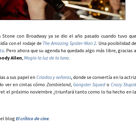
Stone con Broadway ya se dio el año pasado cuando tuvo qu
idía con el rodaje de
The Amazing Spider-Man 2
. Una posibilidad d
to
. Pero ahora que su agenda ha quedado algo más libre, gracias 
ody Allen
,
Magia la luz de la luna
.
as a sus papel en
Criadas y señoras
, donde se convertía en la actri
do ver en cintas cómo
Zombieland
,
Gangster Squad
o
Crazy Stupi
aret el próximo noviembre ¿triunfará tanto como lo ha hecho en l
del blog
El crítico de cine
.