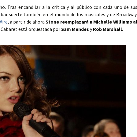
o. Tras encandilar a la crítica y al público con cada uno de su
probar suerte también en el mundo de los musicales y de Broadway
Wire
, a partir de ahora
Stone reemplazará a Michelle Williams a
. Cabaret está orquestada por
Sam Mendes
y
Rob Marshall
.