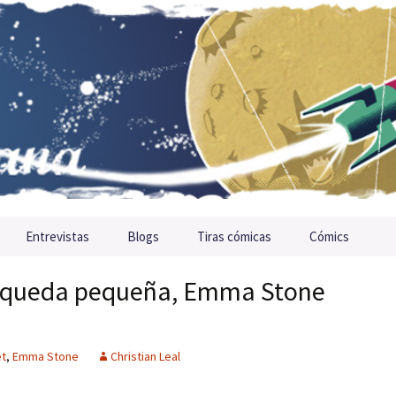
Entrevistas
Blogs
Tiras cómicas
Cómics
le queda pequeña, Emma Stone
et
,
Emma Stone
Christian Leal