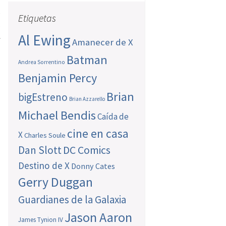
s
Etiquetas
.
l
Al Ewing
Amanecer de X
Batman
Andrea Sorrentino
Benjamin Percy
Brian
bigEstreno
Brian Azzarello
Michael Bendis
Caída de
cine en casa
X
Charles Soule
Dan Slott
DC Comics
Destino de X
Donny Cates
Gerry Duggan
Guardianes de la Galaxia
Jason Aaron
James Tynion IV