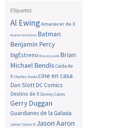
s
e
Etiquetas
s
Al Ewing
Amanecer de X
Batman
Andrea Sorrentino
Benjamin Percy
Brian
bigEstreno
Brian Azzarello
Michael Bendis
Caída de
cine en casa
X
Charles Soule
Dan Slott
DC Comics
Destino de X
Donny Cates
Gerry Duggan
Guardianes de la Galaxia
Jason Aaron
James Tynion IV