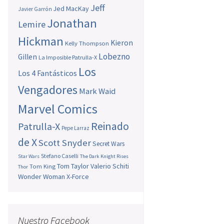
Jeff
Jed MacKay
Javier Garrón
Jonathan
Lemire
Hickman
Kieron
Kelly Thompson
Lobezno
Gillen
La Imposible Patrulla-X
Los
Los 4 Fantásticos
Vengadores
Mark Waid
Marvel Comics
Reinado
Patrulla-X
Pepe Larraz
de X
Scott Snyder
Secret Wars
Stefano Caselli
Star Wars
The Dark Knight Rises
Tom Taylor
Valerio Schiti
Tom King
Thor
Wonder Woman
X-Force
Nuestro Facebook