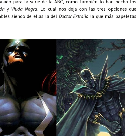
onado para la serie de la ABC, como también lo han hecho lo
ón
y
Viuda Negra
. Lo cual nos deja con las tres opciones qu
les siendo de ellas la del
Doctor Extraño
la que más papeleta