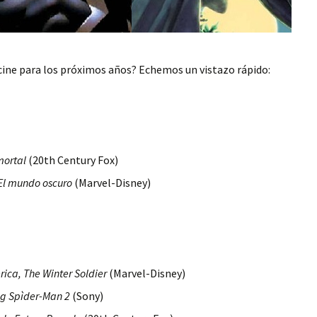
cine para los próximos años? Echemos un vistazo rápido:
mortal
(20th Century Fox)
 El mundo oscuro
(Marvel-Disney)
ica, The Winter Soldier
(
Marvel-Disney
)
g Spìder-Man 2
(Sony)