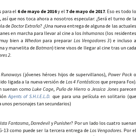
s para el
6 de mayo de 2016
y el
7 de mayo de 2017
. Eso es todo l
, así que nos toca ahora a nosotros especular: ¿Será el turno de l
ula de
Doctor Extraño
? ¿Una nueva entrega de alguna de las actuale
anes en marcha para llevar al cine a los
Inhumanos
(los residente
n muy bien a
Whedon
para preparar
Los Vengadores 3
) e incluso 
na y marvelita de
Batman
) tiene visos de llegar al cine tras un cad
res 2
.
s
Runaways
(jóvenes héroes hijos de supervillanos),
Power Pack
ido ligada a la nueva versión de
Los 4 Fantásticos
que prepara Fox)
én suenan como
Luke Cage
,
Puño de Hierro
o
Jessica Jones
parece
sión
Agents of S.H.I.E.L.D.
que para una película en solitario (qu
 unos personajes tan secundarios)
rista Fantasma
,
Daredevil
y
Punisher
? Por un lado los cuatro suena
G-13 como puede ser la tercera entrega de
Los Vengadores
. Por e