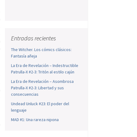
o
a
s
s
Entradas recientes
a
a
The Witcher. Los cómics clásicos:
Fantasía añeja
La Era de Revelación – Indestructible
Patrulla-X #2-3: Tritón al estilo cajún
o
La Era de Revelación – Asombrosa
.
Patrulla-X #2-3: Libertad y sus
n
consecuencias
e
Undead Unluck #23: El poder del
lenguaje
MAD #1: Una rareza nipona
n
l