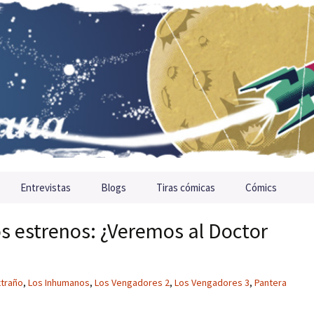
Entrevistas
Blogs
Tiras cómicas
Cómics
s estrenos: ¿Veremos al Doctor
xtraño
,
Los Inhumanos
,
Los Vengadores 2
,
Los Vengadores 3
,
Pantera