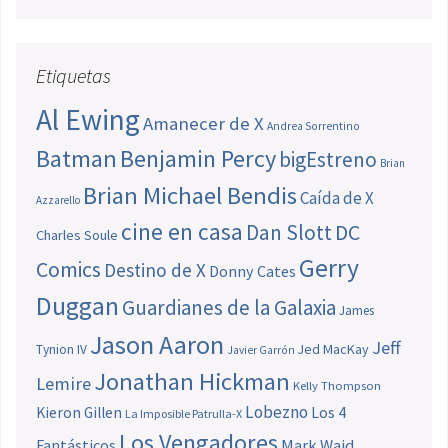
Etiquetas
Al Ewing
Amanecer de X
Andrea Sorrentino
Batman
Benjamin Percy
bigEstreno
Brian
Brian Michael Bendis
Caída de X
Azzarello
cine en casa
Dan Slott
DC
Charles Soule
Gerry
Comics
Destino de X
Donny Cates
Duggan
Guardianes de la Galaxia
James
Jason Aaron
Jeff
Jed MacKay
Tynion IV
Javier Garrón
Jonathan Hickman
Lemire
Kelly Thompson
Lobezno
Los 4
Kieron Gillen
La Imposible Patrulla-X
Los Vengadores
Fantásticos
Mark Waid