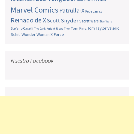
Marvel Comics
Patrulla-X
Pepe Larraz
Reinado de X
Scott Snyder
Secret Wars
Star Wars
Tom Taylor
Valerio
Stefano Caselli
Tom King
The Dark Knight Rises
Thor
Schiti
Wonder Woman
X-Force
Nuestro Facebook