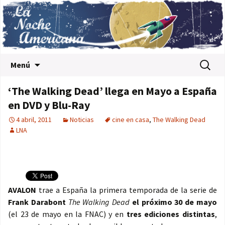
Saltar al contenido
Buscar:
Menú
‘The Walking Dead’ llega en Mayo a España
en DVD y Blu-Ray
4 abril, 2011
Noticias
cine en casa
,
The Walking Dead
LNA
AVALON
trae a España la primera temporada de la serie de
Frank Darabont
The Walking Dead
el próximo 30 de mayo
(el 23 de mayo en la FNAC) y en
tres ediciones distintas
,