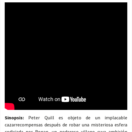
Sinopsis:
Peter Quill es objeto de un implacable
cazarrecompensas después de robar una misteriosa esfera
codiciada por Ronan, un poderoso villano cuya ambición