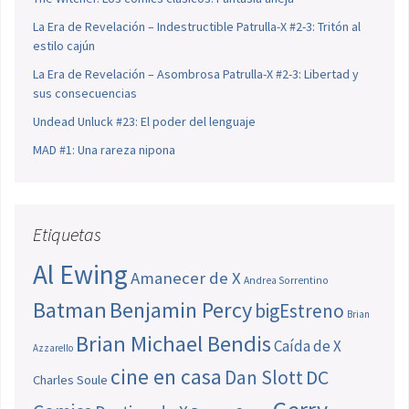
La Era de Revelación – Indestructible Patrulla-X #2-3: Tritón al
estilo cajún
La Era de Revelación – Asombrosa Patrulla-X #2-3: Libertad y
sus consecuencias
Undead Unluck #23: El poder del lenguaje
MAD #1: Una rareza nipona
Etiquetas
Al Ewing
Amanecer de X
Andrea Sorrentino
Batman
Benjamin Percy
bigEstreno
Brian
Brian Michael Bendis
Caída de X
Azzarello
cine en casa
Dan Slott
DC
Charles Soule