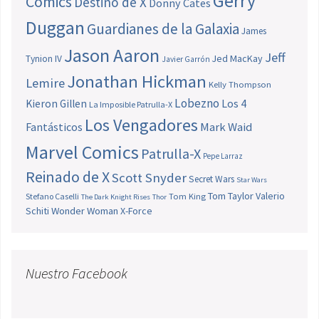
Gerry
Comics
Destino de X
Donny Cates
Duggan
Guardianes de la Galaxia
James
Jason Aaron
Jeff
Jed MacKay
Tynion IV
Javier Garrón
Jonathan Hickman
Lemire
Kelly Thompson
Lobezno
Los 4
Kieron Gillen
La Imposible Patrulla-X
Los Vengadores
Fantásticos
Mark Waid
Marvel Comics
Patrulla-X
Pepe Larraz
Reinado de X
Scott Snyder
Secret Wars
Star Wars
Tom Taylor
Valerio
Stefano Caselli
Tom King
The Dark Knight Rises
Thor
Schiti
Wonder Woman
X-Force
Nuestro Facebook