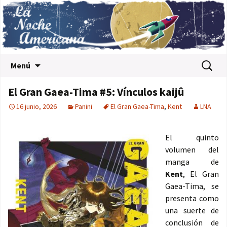
Saltar al contenido
Buscar:
Menú
El Gran Gaea-Tima #5: Vínculos kaijû
16 junio, 2026
Panini
El Gran Gaea-Tima
,
Kent
LNA
El quinto
volumen del
manga de
Kent
, El Gran
Gaea-Tima, se
presenta como
una suerte de
conclusión de