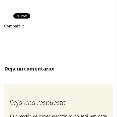
Compartir:
Navegación de entradas
Deja un comentario:
Deja una respuesta
Tu dirección de correo electrónico no será publicada.