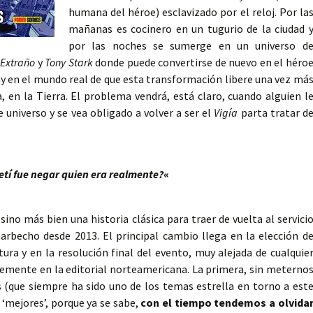
humana del héroe) esclavizado por el reloj. Por la
mañanas es cocinero en un tugurio de la ciudad 
por las noches se sumerge en un universo d
 Extraño
y
Tony Stark
donde puede convertirse de nuevo en el héro
hay en el mundo real de que esta transformación libere una vez má
a, en la Tierra. El problema vendrá, está claro, cuando alguien l
 universo y se vea obligado a volver a ser el
Vigía
parta tratar d
etí fue negar quien era realmente?
«
no más bien una historia clásica para traer de vuelta al servici
arbecho desde 2013. El principal cambio llega en la elección d
ura y en la resolución final del evento, muy alejada de cualquie
emente en la editorial norteamericana. La primera, sin meterno
 (que siempre ha sido uno de los temas estrella en torno a est
 ‘mejores’, porque ya se sabe,
con el tiempo tendemos a olvida