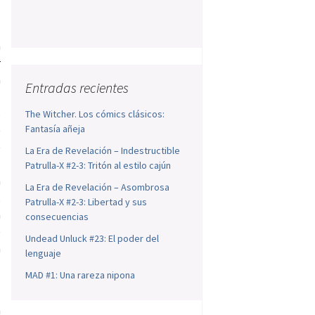
a
r
a
Entradas recientes
l
s
The Witcher. Los cómics clásicos:
Fantasía añeja
)
e
La Era de Revelación – Indestructible
l
Patrulla-X #2-3: Tritón al estilo cajún
a
La Era de Revelación – Asombrosa
,
Patrulla-X #2-3: Libertad y sus
a
consecuencias
e
Undead Unluck #23: El poder del
a
lenguaje
MAD #1: Una rareza nipona
n