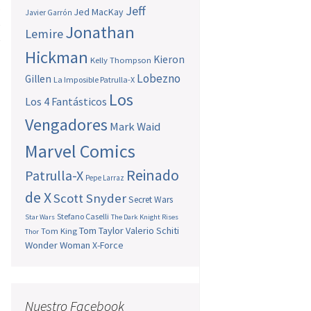
.
Jeff
Jed MacKay
Javier Garrón
s
Jonathan
Lemire
e
Hickman
Kieron
Kelly Thompson
Lobezno
Gillen
La Imposible Patrulla-X
Los
Los 4 Fantásticos
Vengadores
Mark Waid
Marvel Comics
Reinado
Patrulla-X
Pepe Larraz
de X
Scott Snyder
Secret Wars
Stefano Caselli
Star Wars
The Dark Knight Rises
Tom Taylor
Valerio Schiti
Tom King
Thor
Wonder Woman
X-Force
Nuestro Facebook