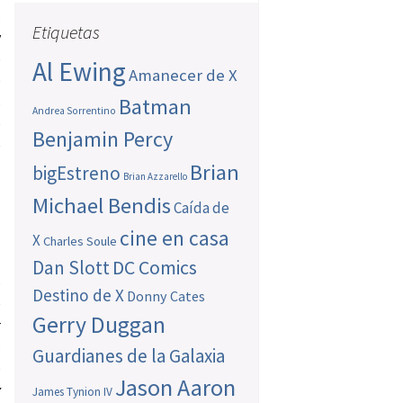
s
Etiquetas
y
e
Al Ewing
Amanecer de X
e
s
Batman
Andrea Sorrentino
e
Benjamin Percy
e
Brian
bigEstreno
Brian Azzarello
Michael Bendis
Caída de
cine en casa
X
Charles Soule
Dan Slott
DC Comics
o
Destino de X
Donny Cates
e
Gerry Duggan
r
s
Guardianes de la Galaxia
e
Jason Aaron
r
James Tynion IV