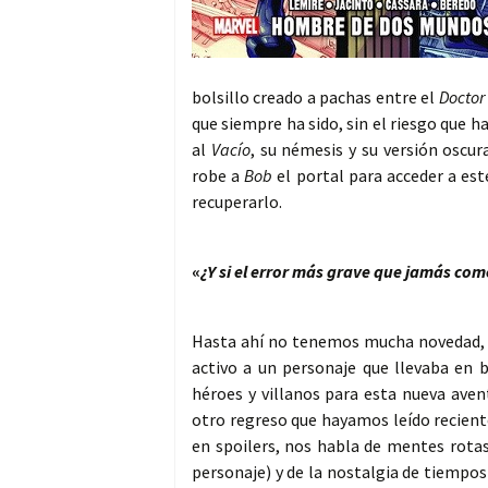
bolsillo creado a pachas entre el
Doctor
que siempre ha sido, sin el riesgo que 
al
Vacío
, su némesis y su versión oscur
robe a
Bob
el portal para acceder a este
recuperarlo.
«
¿Y si el error más grave que jamás com
Hasta ahí no tenemos mucha novedad, si
activo a un personaje que llevaba en b
héroes y villanos para esta nueva avent
otro regreso que hayamos leído recient
en spoilers, nos habla de mentes rotas
personaje) y de la nostalgia de tiempos