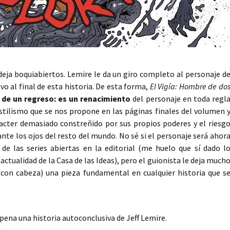
deja boquiabiertos. Lemire le da un giro completo al personaje d
vo al final de esta historia. De esta forma,
El Vigía: Hombre de do
 de un regreso: es un renacimiento
del personaje en toda regl
tilismo que se nos propone en las páginas finales del volumen 
aracter demasiado constreñido por sus propios poderes y el riesg
te los ojos del resto del mundo. No sé si el personaje será ahor
de las series abiertas en la editorial (me huelo que sí dado l
actualidad de la Casa de las Ideas), pero el guionista le deja much
 con cabeza) una pieza fundamental en cualquier historia que s
 pena una historia autoconclusiva de Jeff Lemire.