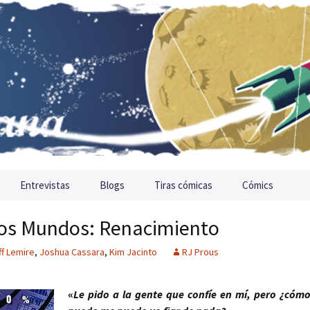
Entrevistas
Blogs
Tiras cómicas
Cómics
Dos Mundos: Renacimiento
ff Lemire
,
Joshua Cassara
,
Kim Jacinto
RJ Prous
«
Le pido a la gente que confíe en mí, pero ¿cóm