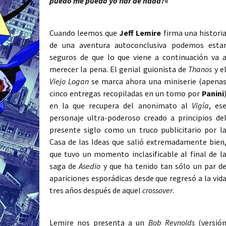
puedo me puedo yo fiar de nada?
«
Cuando leemos que
Jeff Lemire
firma una histori
de una aventura autoconclusiva podemos esta
seguros de que lo que viene a continuación va 
merecer la pena. El genial guionista de
Thanos
y e
Viejo Logan
se marca ahora una miniserie (apena
cinco entregas recopiladas en un tomo por
Panini
en la que recupera del anonimato al
Vigía
, es
personaje ultra-poderoso creado a principios de
presente siglo como un truco publicitario por l
Casa de las Ideas que salió extremadamente bien
que tuvo un momento inclasificable al final de l
saga de
Asedio
y que ha tenido tan sólo un par d
apariciones esporádicas desde que regresó a la vid
tres años después de aquel
crossover
.
Lemire nos presenta a un
Bob Reynolds
(versió