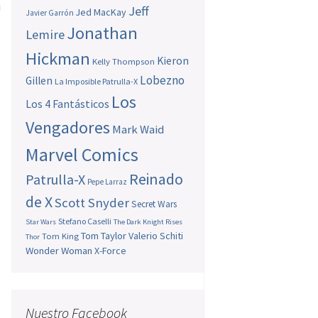
u
Jeff
Jed MacKay
Javier Garrón
Jonathan
Lemire
Hickman
Kieron
Kelly Thompson
Lobezno
Gillen
La Imposible Patrulla-X
Los
Los 4 Fantásticos
Vengadores
Mark Waid
Marvel Comics
Reinado
Patrulla-X
Pepe Larraz
de X
Scott Snyder
Secret Wars
Stefano Caselli
Star Wars
The Dark Knight Rises
Tom Taylor
Valerio Schiti
Tom King
Thor
Wonder Woman
X-Force
Nuestro Facebook