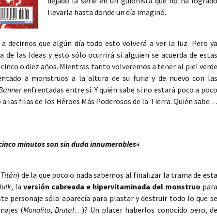
dejado la serie en un guionista que no ha lograd
llevarla hasta donde un día imaginó.
a decirnos que algún día todo esto volverá a ver la luz. Pero y
de las Ideas y esto sólo ocurrirá si alguien se acuerda de esta
, cinco o diez años. Mientras tanto volveremos a tener al piel verd
rentado a monstruos a la altura de su furia y de nuevo con la
 Banner
enfrentadas entre sí. Y quién sabe si no estará poco a poc
a las filas de los Héroes Más Poderosos de la Tierra. Quién sabe
s cinco minutos son sin duda innumerables
«
(
Titán
) de la que poco o nada sabemos al finalizar la trama de est
Hulk
, la
versión cabreada e hipervitaminada del monstruo
par
e personaje sólo aparecía para plastar y destruir todo lo que s
najes (
Monolito
,
Brutal
…)? Un placer haberlos conocido pero, d