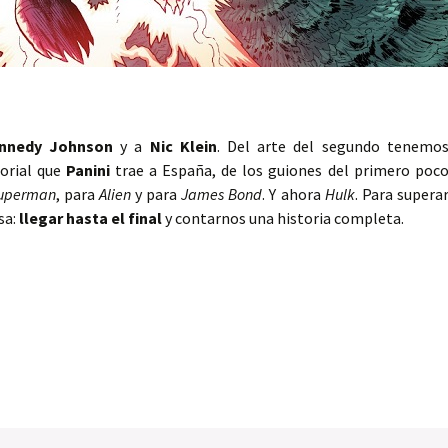
ennedy Johnson
y a
Nic Klein
. Del arte del segundo tenemo
orial que
Panini
trae a España, de los guiones del primero poc
uperman
, para
Alien
y para
James Bond
. Y ahora
Hulk
. Para supera
sa:
llegar hasta el final
y contarnos una historia completa.