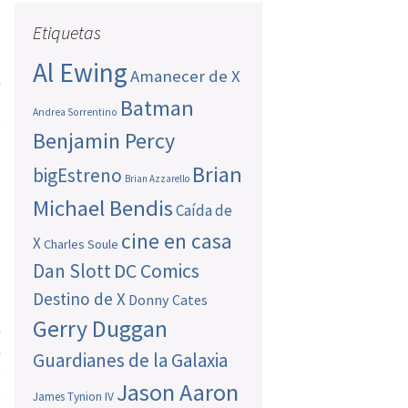
o
Etiquetas
Al Ewing
Amanecer de X
a
s
Batman
Andrea Sorrentino
e
Benjamin Percy
s
o
Brian
bigEstreno
Brian Azzarello
…
Michael Bendis
Caída de
cine en casa
X
Charles Soule
Dan Slott
DC Comics
Destino de X
Donny Cates
Gerry Duggan
a
a
Guardianes de la Galaxia
e
Jason Aaron
e
James Tynion IV