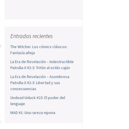
ó
o
e
Entradas recientes
l
y
The Witcher. Los cómics clásicos:
Fantasía añeja
.
o
La Era de Revelación – Indestructible
a
Patrulla-X #2-3: Tritón al estilo cajún
a
La Era de Revelación – Asombrosa
o
Patrulla-X #2-3: Libertad y sus
o
consecuencias
s
Undead Unluck #23: El poder del
.
lenguaje
e
MAD #1: Una rareza nipona
n
r