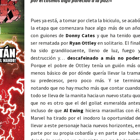
por el cosmos algo parecido a la paz!
«
Pues ya está, a tomar por cleta la biciculo, se acab
la etapa que comenzara hace algo más de un añ
con guiones de
Donny Cates
y que ha tenido qu
ser rematada por
Ryan Ottley
en solitario. El fina
ha sido grandilocuente, lleno de luz, fuego 
destrucción y…
descafeinado a más no poder
Porque el pobre de Ottley tenía un guión más 
menos básico de por dónde quería llevar la tram
su predecesor, pero poco más. Y se termin
notando que no hay mucho más que contar cuand
todo se lleva de la manita hacia un nuevo statu qu
que no es otro que el del goliat esmeralda ante
incluso de que
Al Ewing
hiciera maravillas con él
Marvel ha tirado por el inodoro la oportunidad d
llevar a este personaje hacia nuevos horizontes, e
parte por su propia cobardía y en parte por habe