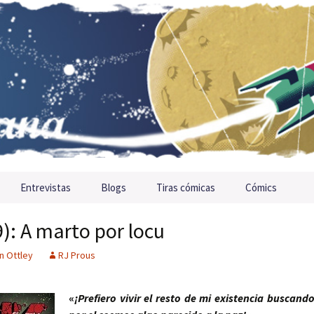
Entrevistas
Blogs
Tiras cómicas
Cómics
): A marto por locu
n Ottley
RJ Prous
«
¡Prefiero vivir el resto de mi existencia buscand