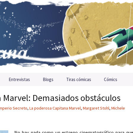
Entrevistas
Blogs
Tiras cómicas
Cómics
 Marvel: Demasiados obstáculos
Imperio Secreto
,
La poderosa Capitana Marvel
,
Margaret Stohl
,
Michele
No hay nada como un estreno cinematográfico para qu