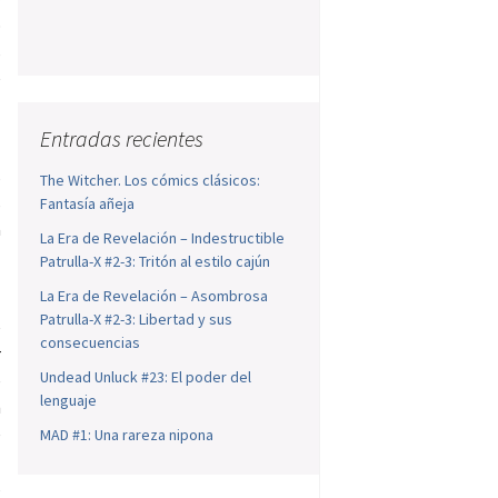
o
s
e
Entradas recientes
s
The Witcher. Los cómics clásicos:
s
Fantasía añeja
a
La Era de Revelación – Indestructible
Patrulla-X #2-3: Tritón al estilo cajún
La Era de Revelación – Asombrosa
Patrulla-X #2-3: Libertad y sus
e
consecuencias
r
Undead Unluck #23: El poder del
e
lenguaje
n
e
MAD #1: Una rareza nipona
l
s