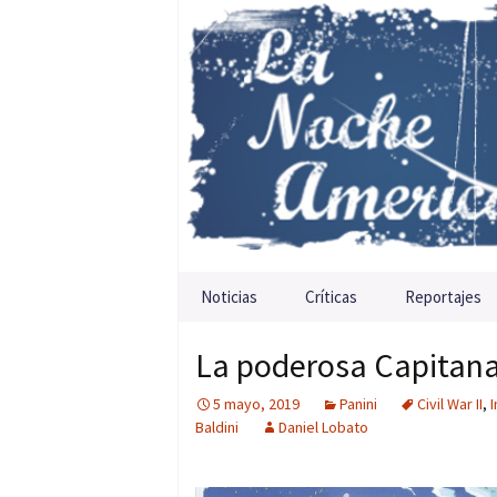
Saltar al contenido
Noticias
Críticas
Reportajes
La poderosa Capitana
5 mayo, 2019
Panini
Civil War II
,
Baldini
Daniel Lobato