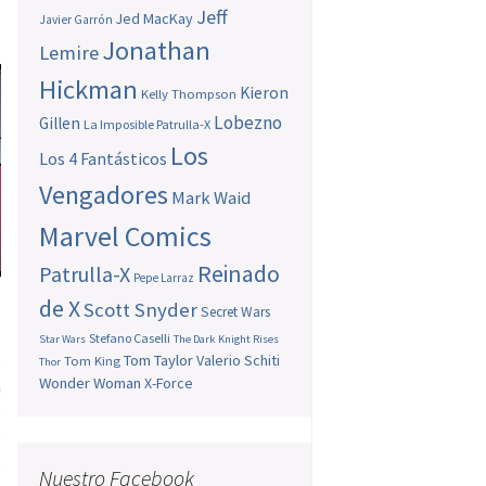
Jeff
Jed MacKay
Javier Garrón
Jonathan
Lemire
Hickman
Kieron
Kelly Thompson
Lobezno
Gillen
La Imposible Patrulla-X
Los
Los 4 Fantásticos
Vengadores
Mark Waid
Marvel Comics
Reinado
Patrulla-X
Pepe Larraz
de X
Scott Snyder
Secret Wars
,
Stefano Caselli
Star Wars
The Dark Knight Rises
o
Tom Taylor
Valerio Schiti
Tom King
Thor
Wonder Woman
X-Force
a
e
e
,
Nuestro Facebook