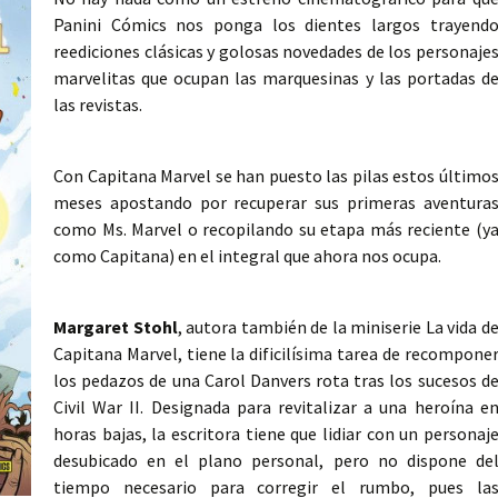
Panini Cómics nos ponga los dientes largos trayend
reediciones clásicas y golosas novedades de los personaje
marvelitas que ocupan las marquesinas y las portadas d
las revistas.
Con Capitana Marvel se han puesto las pilas estos último
meses apostando por recuperar sus primeras aventura
como Ms. Marvel o recopilando su etapa más reciente (y
como Capitana) en el integral que ahora nos ocupa.
Margaret Stohl
, autora también de la miniserie La vida d
Capitana Marvel, tiene la dificilísima tarea de recompone
los pedazos de una Carol Danvers rota tras los sucesos d
Civil War II. Designada para revitalizar a una heroína e
horas bajas, la escritora tiene que lidiar con un personaj
desubicado en el plano personal, pero no dispone de
tiempo necesario para corregir el rumbo, pues la