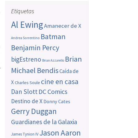
l
Etiquetas
a
n
Al Ewing
Amanecer de X
Batman
Andrea Sorrentino
Benjamin Percy
n
e
Brian
bigEstreno
,
Brian Azzarello
y
Michael Bendis
Caída de
cine en casa
X
Charles Soule
Dan Slott
DC Comics
Destino de X
Donny Cates
Gerry Duggan
Guardianes de la Galaxia
Jason Aaron
James Tynion IV