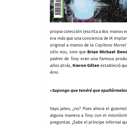
propia colección (escrita a dos manos 
era más que una conciencia de
IA
implant
original a manos de la
Capitana Marvel
sólo eso, sino que
Brian Michael Bend
padres de
Tony
eran una famosa produc
años atrás,
Kieron Gillen
estableció q
Arno
.
«
Supongo que tendré que apañármelas
Vaya jaleo, ¿no? Pues ahora el guionis
alguna manera a
Tony
con el mismísi
preguntas. ¿Sabe el príncipe infernal q