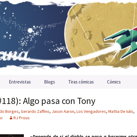
Entrevistas
Blogs
Tiras cómicas
Cómics
#118): Algo pasa con Tony
do Borges
,
Gerardo Zaffino
,
Jason Aaron
,
Los Vengadores
,
Mattia De Iulis
,
ki
RJ Prous
«
Depende de si el diablo se pasa a hacerme otr