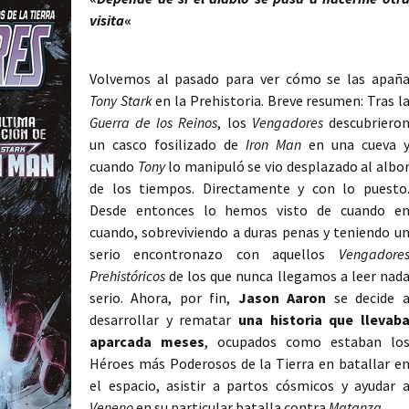
visita
«
Volvemos al pasado para ver cómo se las apañ
Tony Stark
en la Prehistoria. Breve resumen: Tras l
Guerra de los Reinos
, los
Vengadores
descubriero
un casco fosilizado de
Iron Man
en una cueva 
cuando
Tony
lo manipuló se vio desplazado al albo
de los tiempos. Directamente y con lo puesto
Desde entonces lo hemos visto de cuando e
cuando, sobreviviendo a duras penas y teniendo u
serio encontronazo con aquellos
Vengadore
Prehistóricos
de los que nunca llegamos a leer nad
serio. Ahora, por fin,
Jason Aaron
se decide 
desarrollar y rematar
una historia que llevab
aparcada meses
, ocupados como estaban lo
Héroes más Poderosos de la Tierra en batallar e
el espacio, asistir a partos cósmicos y ayudar 
Veneno
en su particular batalla contra
Matanza
.