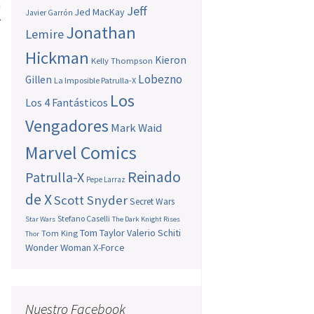
a
Jeff
Jed MacKay
Javier Garrón
r
Jonathan
Lemire
Hickman
Kieron
Kelly Thompson
Lobezno
Gillen
La Imposible Patrulla-X
Los
Los 4 Fantásticos
Vengadores
Mark Waid
Marvel Comics
Reinado
Patrulla-X
Pepe Larraz
de X
Scott Snyder
Secret Wars
Stefano Caselli
Star Wars
The Dark Knight Rises
Tom Taylor
Valerio Schiti
Tom King
Thor
Wonder Woman
X-Force
Nuestro Facebook