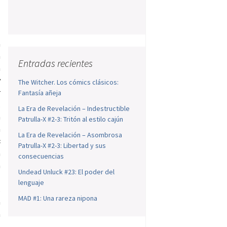
a
a
Entradas recientes
n
y
The Witcher. Los cómics clásicos:
r
Fantasía añeja
.
La Era de Revelación – Indestructible
n
Patrulla-X #2-3: Tritón al estilo cajún
n
La Era de Revelación – Asombrosa
s
Patrulla-X #2-3: Libertad y sus
a
consecuencias
a
Undead Unluck #23: El poder del
a
lenguaje
s
MAD #1: Una rareza nipona
n
a