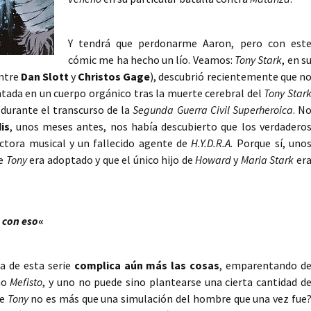
Y tendrá que perdonarme Aaron, pero con est
cómic me ha hecho un lío. Veamos:
Tony Stark
, en s
entre
Dan Slott
y
Christos Gage
), descubrió recientemente que n
ada en un cuerpo orgánico tras la muerte cerebral del
Tony Star
durante el transcurso de la
Segunda Guerra Civil Superheroica
. N
is
, unos meses antes, nos había descubierto que los verdadero
tora musical y un fallecido agente de
H.Y.D.R.A.
Porque sí, uno
ue
Tony
era adoptado y que el único hijo de
Howard
y
Maria Stark
er
 con eso
«
ta de esta serie
complica aún más las cosas
, emparentando d
mo
Mefisto
, y uno no puede sino plantearse una cierta cantidad d
ue
Tony
no es más que una simulación del hombre que una vez fue