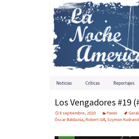
Saltar al contenido
Noticias
Críticas
Reportajes
Los Vengadores #19 (
8 septiembre, 2020
Panini
Geral
Óscar Baldazúa
,
Robert Gill
,
Szymon Kudrans