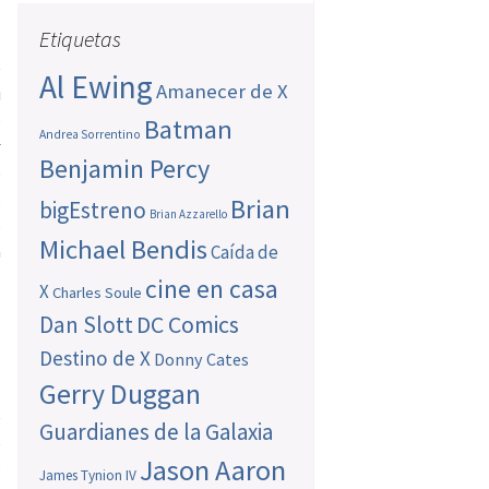
Etiquetas
e
Al Ewing
Amanecer de X
u
o
Batman
Andrea Sorrentino
k
Benjamin Percy
o
s
Brian
bigEstreno
Brian Azzarello
s
Michael Bendis
a
Caída de
cine en casa
X
Charles Soule
Dan Slott
DC Comics
Destino de X
Donny Cates
Gerry Duggan
e
Guardianes de la Galaxia
e
Jason Aaron
?
James Tynion IV