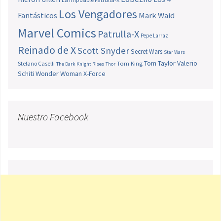
Los Vengadores
Fantásticos
Mark Waid
Marvel Comics
Patrulla-X
Pepe Larraz
Reinado de X
Scott Snyder
Secret Wars
Star Wars
Tom Taylor
Valerio
Stefano Caselli
Tom King
The Dark Knight Rises
Thor
Schiti
Wonder Woman
X-Force
Nuestro Facebook