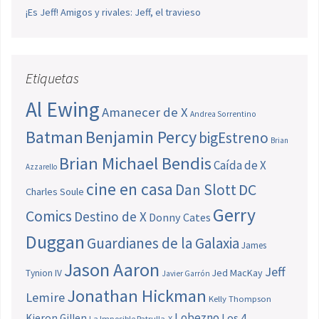
¡Es Jeff! Amigos y rivales: Jeff, el travieso
Etiquetas
Al Ewing
Amanecer de X
Andrea Sorrentino
Batman
Benjamin Percy
bigEstreno
Brian
Brian Michael Bendis
Caída de X
Azzarello
cine en casa
Dan Slott
DC
Charles Soule
Gerry
Comics
Destino de X
Donny Cates
Duggan
Guardianes de la Galaxia
James
Jason Aaron
Jeff
Jed MacKay
Tynion IV
Javier Garrón
Jonathan Hickman
Lemire
Kelly Thompson
Lobezno
Los 4
Kieron Gillen
La Imposible Patrulla-X