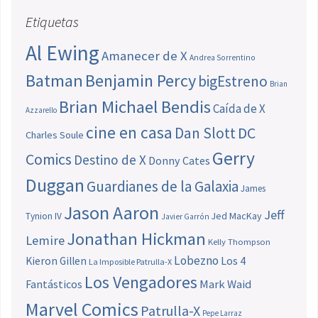
Etiquetas
Al Ewing
Amanecer de X
Andrea Sorrentino
Batman
Benjamin Percy
bigEstreno
Brian
Brian Michael Bendis
Caída de X
Azzarello
cine en casa
Dan Slott
DC
Charles Soule
Gerry
Comics
Destino de X
Donny Cates
Duggan
Guardianes de la Galaxia
James
Jason Aaron
Jeff
Jed MacKay
Tynion IV
Javier Garrón
Jonathan Hickman
Lemire
Kelly Thompson
Lobezno
Los 4
Kieron Gillen
La Imposible Patrulla-X
Los Vengadores
Fantásticos
Mark Waid
Marvel Comics
Patrulla-X
Pepe Larraz