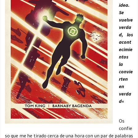
idea.
Se
vuelve
verda
d, los
acont
ecimie
ntos
la
convie
rten
en
verda
d
«
Os
confie
so que me he tirado cerca de una hora con un par de palabras