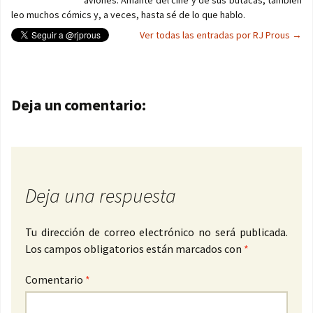
aviones. Amante del cine y de sus butacas, también
leo muchos cómics y, a veces, hasta sé de lo que hablo.
Ver todas las entradas por RJ Prous
→
Navegación de entradas
Deja un comentario:
Deja una respuesta
Tu dirección de correo electrónico no será publicada.
Los campos obligatorios están marcados con
*
Comentario
*