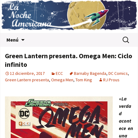
Saltar al contenido
Buscar:
Menú
Green Lantern presenta. Omega Men: Ciclo
infinito
12 diciembre, 2017
ECC
Barnaby Bagenda
,
DC Comics
,
Green Lantern presenta
,
Omega Men
,
Tom King
RJ Prous
«
La
verda
d
acont
ece en
una