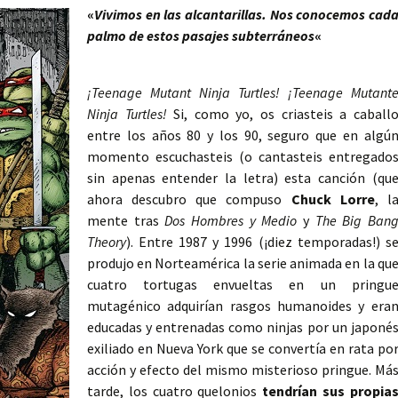
«
Vivimos en las alcantarillas. Nos conocemos cad
palmo de estos pasajes subterráneos
«
¡Teenage Mutant Ninja Turtles! ¡Teenage Mutant
Ninja Turtles!
Si, como yo, os criasteis a caball
entre los años 80 y los 90, seguro que en algú
momento escuchasteis (o cantasteis entregado
sin apenas entender la letra) esta canción (qu
ahora descubro que compuso
Chuck Lorre
, l
mente tras
Dos Hombres y Medio
y
The Big Ban
Theory
). Entre 1987 y 1996 (¡diez temporadas!) s
produjo en Norteamérica la serie animada en la qu
cuatro tortugas envueltas en un pringu
mutagénico adquirían rasgos humanoides y era
educadas y entrenadas como ninjas por un japoné
exiliado en Nueva York que se convertía en rata po
acción y efecto del mismo misterioso pringue. Má
tarde, los cuatro quelonios
tendrían sus propia