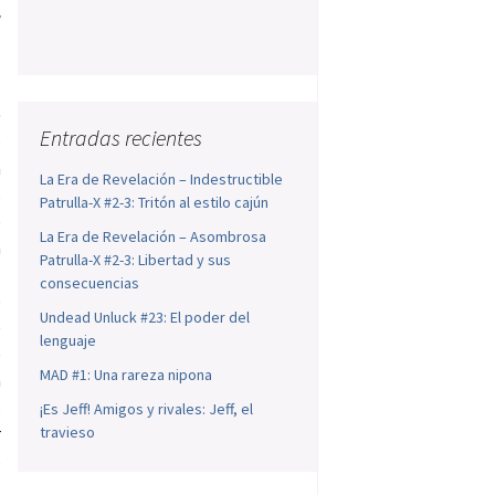
a
e
Entradas recientes
o
n
La Era de Revelación – Indestructible
s
Patrulla-X #2-3: Tritón al estilo cajún
e
La Era de Revelación – Asombrosa
a
Patrulla-X #2-3: Libertad y sus
g
consecuencias
e
Undead Unluck #23: El poder del
e
lenguaje
e
MAD #1: Una rareza nipona
n
s
¡Es Jeff! Amigos y rivales: Jeff, el
r
travieso
s
s