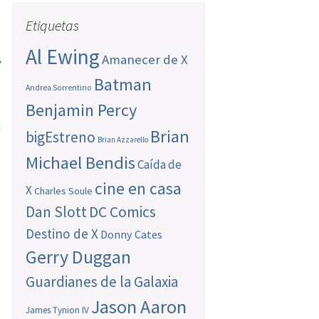
,
Etiquetas
e
l
Al Ewing
Amanecer de X
y
Batman
Andrea Sorrentino
Benjamin Percy
a
Brian
bigEstreno
Brian Azzarello
e
Michael Bendis
e
Caída de
s
cine en casa
X
Charles Soule
e
Dan Slott
DC Comics
s
Destino de X
Donny Cates
Gerry Duggan
Guardianes de la Galaxia
Jason Aaron
James Tynion IV