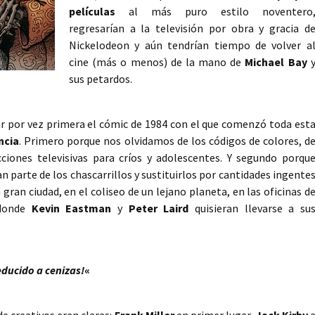
películas
al más puro estilo noventero
regresarían a la televisión por obra y gracia d
Nickelodeon y aún tendrían tiempo de volver a
cine (más o menos) de la mano de
Michael Bay
sus petardos.
ar por vez primera el cómic de 1984 con el que comenzó toda est
ncia
. Primero porque nos olvidamos de los códigos de colores, d
cciones televisivas para críos y adolescentes. Y segundo porqu
 parte de los chascarrillos y sustituirlos por cantidades ingente
 gran ciudad, en el coliseo de un lejano planeta, en las oficinas d
 donde
Kevin Eastman
y
Peter Laird
quisieran llevarse a su
ducido a cenizas!
«