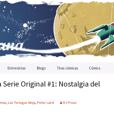
Entrevistas
Blogs
Tiras cómicas
Cómics
 Serie Original #1: Nostalgia del
tman
,
Las Tortugas Ninja
,
Peter Laird
RJ Prous