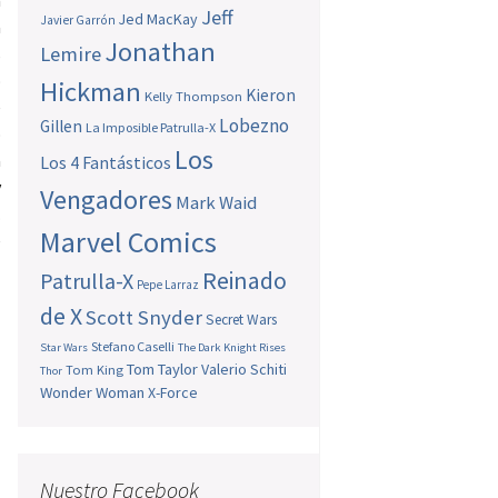
a
Jeff
Jed MacKay
Javier Garrón
a
Jonathan
Lemire
s
o
Hickman
Kieron
Kelly Thompson
e
Lobezno
Gillen
La Imposible Patrulla-X
o
Los
a
Los 4 Fantásticos
y
Vengadores
Mark Waid
…
Marvel Comics
e
Reinado
Patrulla-X
Pepe Larraz
de X
Scott Snyder
Secret Wars
Stefano Caselli
Star Wars
The Dark Knight Rises
Tom Taylor
Valerio Schiti
Tom King
Thor
Wonder Woman
X-Force
Nuestro Facebook