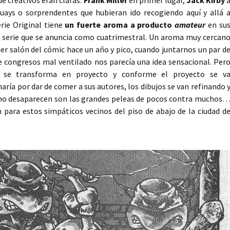
de creativos eran claras:
Frank Miller
en primer lugar,
Jack Kirby
guays o sorprendentes que hubieran ido recogiendo aquí y allá 
erie Original tiene
un fuerte aroma a producto
amateur
en su
a serie que se anuncia como cuatrimestral. Un aroma muy cercan
er salón del cómic hace un año y pico, cuando juntarnos un par d
 congresos mal ventilado nos parecía una idea sensacional. Per
e se transforma en proyecto y conforme el proyecto se v
ría por dar de comer a sus autores, los dibujos se van refinando 
 no desaparecen son las grandes peleas de pocos contra muchos
 para estos simpáticos vecinos del piso de abajo de la ciudad d