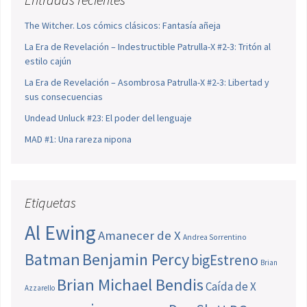
The Witcher. Los cómics clásicos: Fantasía añeja
La Era de Revelación – Indestructible Patrulla-X #2-3: Tritón al
estilo cajún
La Era de Revelación – Asombrosa Patrulla-X #2-3: Libertad y
sus consecuencias
Undead Unluck #23: El poder del lenguaje
MAD #1: Una rareza nipona
Etiquetas
Al Ewing
Amanecer de X
Andrea Sorrentino
Batman
Benjamin Percy
bigEstreno
Brian
Brian Michael Bendis
Caída de X
Azzarello