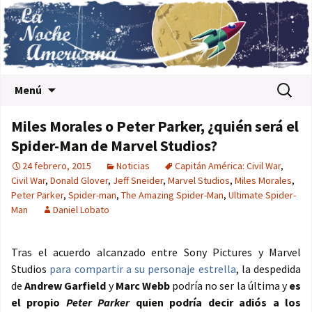
Saltar al contenido
Buscar:
Menú
Miles Morales o Peter Parker, ¿quién será el
Spider-Man de Marvel Studios?
24 febrero, 2015
Noticias
Capitán América: Civil War
,
Civil War
,
Donald Glover
,
Jeff Sneider
,
Marvel Studios
,
Miles Morales
,
Peter Parker
,
Spider-man
,
The Amazing Spider-Man
,
Ultimate Spider-
Man
Daniel Lobato
Tras el acuerdo alcanzado entre Sony Pictures y Marvel
Studios
para compartir a su personaje estrella
, la despedida
de
Andrew Garfield
y
Marc Webb
podría no ser la última y
es
el propio
Peter Parker
quien podría decir adiós a los