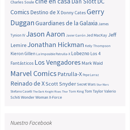
cine en casa
Dan Slott
DC
Charles Soule
Gerry
Comics
Destino de X
Donny Cates
Duggan
Guardianes de la Galaxia
James
Jason Aaron
Jeff
Jed MacKay
Tynion IV
Javier Garrón
Jonathan Hickman
Lemire
Kelly Thompson
Lobezno
Los 4
Kieron Gillen
La Imposible Patrulla-X
Los Vengadores
Fantásticos
Mark Waid
Marvel Comics
Patrulla-X
Pepe Larraz
Reinado de X
Scott Snyder
Secret Wars
Star Wars
Tom Taylor
Valerio
Stefano Caselli
Tom King
The Dark Knight Rises
Thor
Schiti
Wonder Woman
X-Force
Nuestro Facebook