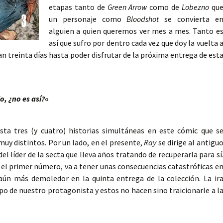
etapas tanto de
Green Arrow
como de
Lobezno
qu
un personaje como
Bloodshot
se convierta e
alguien a quien queremos ver mes a mes. Tanto e
así que sufro por dentro cada vez que doy la vuelta 
n treinta días hasta poder disfrutar de la próxima entrega de est
o, ¿no es así?
«
ta tres (y cuatro) historias simultáneas en este cómic que s
y distintos. Por un lado, en el presente,
Ray
se dirige al antigu
el líder de la secta que lleva años tratando de recuperarla para sí
e el primer número, va a tener unas consecuencias catastróficas e
aún más demoledor en la quinta entrega de la colección. La ir
rpo de nuestro protagonista y estos no hacen sino traicionarle a l