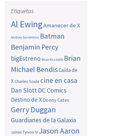
e
Etiquetas
n
s
Al Ewing
Amanecer de X
a
a
Batman
Andrea Sorrentino
Benjamin Percy
Brian
bigEstreno
Brian Azzarello
Michael Bendis
Caída de
cine en casa
e
X
Charles Soule
o
Dan Slott
DC Comics
.
Destino de X
Donny Cates
n
Gerry Duggan
a
a
Guardianes de la Galaxia
Jason Aaron
James Tynion IV