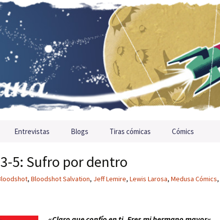
Entrevistas
Blogs
Tiras cómicas
Cómics
3-5: Sufro por dentro
Bloodshot
,
Bloodshot Salvation
,
Jeff Lemire
,
Lewis Larosa
,
Medusa Cómics
,
«
Claro que confío en ti. Eres mi hermano mayor
«