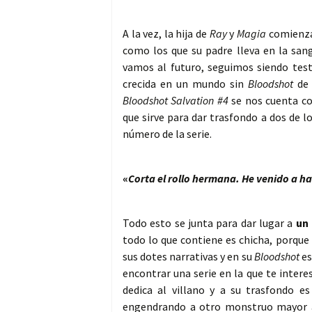
A la vez, la hija de
Ray
y
Magia
comienza 
como los que su padre lleva en la san
vamos al futuro, seguimos siendo tes
crecida en un mundo sin
Bloodshot
de
Bloodshot Salvation #4
se nos cuenta co
que sirve para dar trasfondo a dos de 
número de la serie.
«
Corta el rollo hermana. He venido a ha
Todo esto se junta para dar lugar a
un 
todo lo que contiene es chicha, porque
sus dotes narrativas y en su
Bloodshot
es
encontrar una serie en la que te intere
dedica al villano y a su trasfondo 
engendrando a otro monstruo mayor a