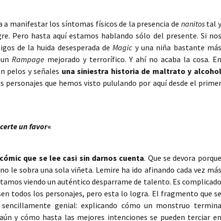
a manifestar los síntomas físicos de la presencia de
nanitos
tal 
gre. Pero hasta aquí estamos hablando sólo del presente. Si no
tigos de la huida desesperada de
Magic
y una niña bastante má
 un
Rampage
mejorado y terrorífico. Y ahí no acaba la cosa. E
n pelos y señales
una siniestra historia de maltrato y alcoho
los personajes que hemos visto pululando por aquí desde el prime
certe un favor
«
cómic que se lee casi sin darnos cuenta
. Que se devora porqu
 no le sobra una sola viñeta. Lemire ha ido afinando cada vez má
tamos viendo un auténtico desparrame de talento. Es complicad
sen todos los personajes, pero esta lo logra. El fragmento que s
es sencillamente genial: explicando cómo un monstruo termin
ún y cómo hasta las mejores intenciones se pueden terciar e