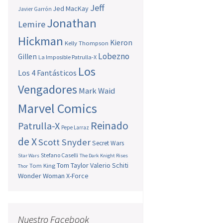
Jeff
Jed MacKay
Javier Garrón
Jonathan
Lemire
Hickman
Kieron
Kelly Thompson
Lobezno
Gillen
La Imposible Patrulla-X
Los
Los 4 Fantásticos
Vengadores
Mark Waid
Marvel Comics
Reinado
Patrulla-X
Pepe Larraz
de X
Scott Snyder
Secret Wars
Stefano Caselli
Star Wars
The Dark Knight Rises
Tom Taylor
Valerio Schiti
Tom King
Thor
Wonder Woman
X-Force
Nuestro Facebook