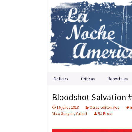
Saltar al contenido
Noticias
Críticas
Reportajes
Bloodshot Salvation #
16 julio, 2018
Otras editoriales
Mico Suayan
,
Valiant
RJ Prous