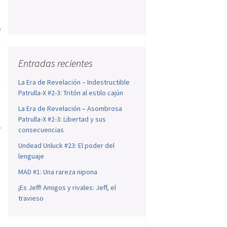
f
a
o
Entradas recientes
a
n
La Era de Revelación – Indestructible
l
Patrulla-X #2-3: Tritón al estilo cajún
e
La Era de Revelación – Asombrosa
s
Patrulla-X #2-3: Libertad y sus
r
consecuencias
e
Undead Unluck #23: El poder del
s
lenguaje
s
MAD #1: Una rareza nipona
¡Es Jeff! Amigos y rivales: Jeff, el
travieso
s
s