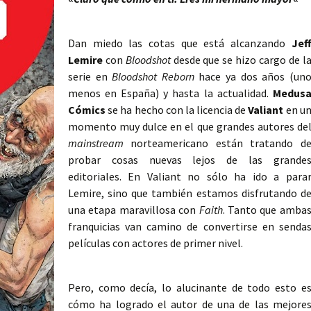
Dan miedo las cotas que está alcanzando
Jef
Lemire
con
Bloodshot
desde que se hizo cargo de l
serie en
Bloodshot Reborn
hace ya dos años (un
menos en España) y hasta la actualidad.
Medus
Cómics
se ha hecho con la licencia de
Valiant
en u
momento muy dulce en el que grandes autores de
mainstream
norteamericano están tratando d
probar cosas nuevas lejos de las grande
editoriales. En Valiant no sólo ha ido a para
Lemire, sino que también estamos disfrutando d
una etapa maravillosa con
Faith
. Tanto que amba
franquicias van camino de convertirse en senda
películas con actores de primer nivel.
Pero, como decía, lo alucinante de todo esto e
cómo ha logrado el autor de una de las mejore