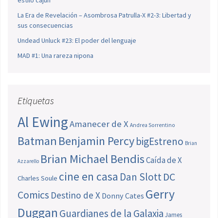
La Era de Revelación – Asombrosa Patrulla-X #2-3: Libertad y
sus consecuencias
Undead Unluck #23: El poder del lenguaje
MAD #1: Una rareza nipona
Etiquetas
Al Ewing
Amanecer de X
Andrea Sorrentino
Batman
Benjamin Percy
bigEstreno
Brian
Brian Michael Bendis
Caída de X
Azzarello
cine en casa
Dan Slott
DC
Charles Soule
Gerry
Comics
Destino de X
Donny Cates
Duggan
Guardianes de la Galaxia
James