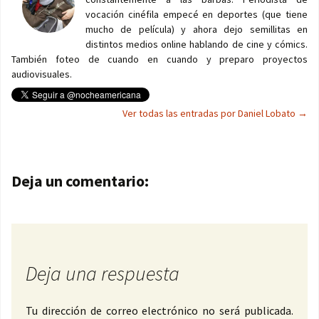
vocación cinéfila empecé en deportes (que tiene
mucho de película) y ahora dejo semillitas en
distintos medios online hablando de cine y cómics.
También foteo de cuando en cuando y preparo proyectos
audiovisuales.
Ver todas las entradas por Daniel Lobato
→
Navegación de entradas
Deja un comentario:
Deja una respuesta
Tu dirección de correo electrónico no será publicada.