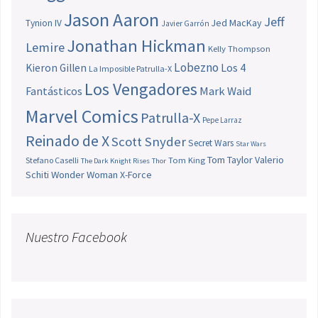
Jason Aaron
Jeff
Jed MacKay
Tynion IV
Javier Garrón
Jonathan Hickman
Lemire
Kelly Thompson
Lobezno
Los 4
Kieron Gillen
La Imposible Patrulla-X
Los Vengadores
Fantásticos
Mark Waid
Marvel Comics
Patrulla-X
Pepe Larraz
Reinado de X
Scott Snyder
Secret Wars
Star Wars
Tom Taylor
Valerio
Stefano Caselli
Tom King
The Dark Knight Rises
Thor
Schiti
Wonder Woman
X-Force
Nuestro Facebook