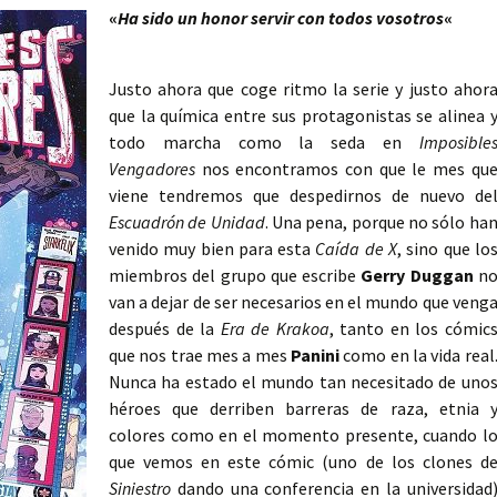
«
Ha sido un honor servir con todos vosotros
«
Justo ahora que coge ritmo la serie y justo ahor
que la química entre sus protagonistas se alinea 
todo marcha como la seda en
Imposible
Vengadores
nos encontramos con que le mes qu
viene tendremos que despedirnos de nuevo de
Escuadrón de Unidad
. Una pena, porque no sólo ha
venido muy bien para esta
Caída de X
, sino que lo
miembros del grupo que escribe
Gerry Duggan
n
van a dejar de ser necesarios en el mundo que veng
después de la
Era de Krakoa
, tanto en los cómic
que nos trae mes a mes
Panini
como en la vida real
Nunca ha estado el mundo tan necesitado de uno
héroes que derriben barreras de raza, etnia 
colores como en el momento presente, cuando l
que vemos en este cómic (uno de los clones d
Siniestro
dando una conferencia en la universidad