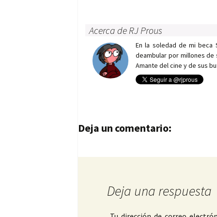
Acerca de RJ Prous
En la soledad de mi beca 
deambular por millones de 
Amante del cine y de sus bu
Navegación de entrad
Deja un comentario:
Deja una respuesta
Tu dirección de correo electrón