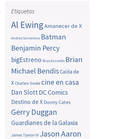
s
Etiquetas
r
Al Ewing
Amanecer de X
Batman
Andrea Sorrentino
a
Benjamin Percy
,
s
Brian
bigEstreno
Brian Azzarello
l
Michael Bendis
e
Caída de
n
cine en casa
X
Charles Soule
l
Dan Slott
DC Comics
Destino de X
Donny Cates
Gerry Duggan
Guardianes de la Galaxia
n
Jason Aaron
James Tynion IV