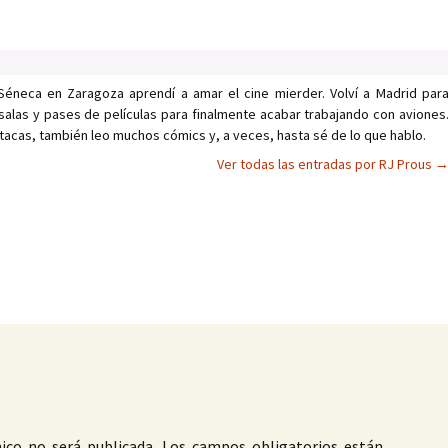
Séneca en Zaragoza aprendí a amar el cine mierder. Volví a Madrid par
salas y pases de películas para finalmente acabar trabajando con aviones
tacas, también leo muchos cómics y, a veces, hasta sé de lo que hablo.
Ver todas las entradas por RJ Prous
as
ico no será publicada.
Los campos obligatorios están