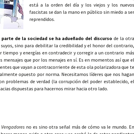
está a la orden del día y los viejos y los nuevo
fascistas se dan la mano en público sin miedo a se
reprendidos.
 parte de la sociedad se ha adueñado del discurso
de la otr
 suyos, sino para debilitar la credibilidad y el honor del contrario
 tiempo y energías en contradecir y corregir a un contrario má
s mensajes que por los menajes en sí. Es en momentos así que e
entes que vayan a contracorriente de esta ola polarizadora que t
tralmente opuesto por norma. Necesitamos líderes que nos haga
 son problemas de verdad (la corrupción del poder establecido, e
lacias dispuestas para hacernos mirar hacia otro lado.
s Vengadores
no es sino otra señal más de cómo va le mundo. E