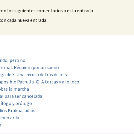
con los siguientes comentarios a esta entrada.
 con cada nueva entrada.
ndo, pero no
Infernal: Réquiem por un sueño
uga de X: Una excusa detrás de otra
osible Patrulla-X): A tortas y a lo loco
Sobre la marcha
l para ser cancelada
pílogo y prólogo
diós Krakoa, adiós
 todo arda
n