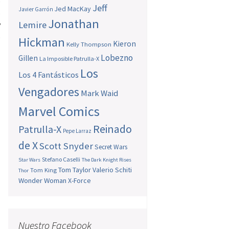
s
Jeff
Jed MacKay
Javier Garrón
s
Jonathan
Lemire
y
o
Hickman
Kieron
Kelly Thompson
Lobezno
Gillen
La Imposible Patrulla-X
Los
Los 4 Fantásticos
Vengadores
Mark Waid
Marvel Comics
Reinado
Patrulla-X
Pepe Larraz
de X
Scott Snyder
Secret Wars
Stefano Caselli
Star Wars
The Dark Knight Rises
Tom Taylor
Valerio Schiti
Tom King
Thor
Wonder Woman
X-Force
Nuestro Facebook