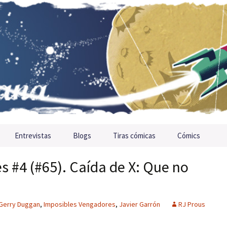
Entrevistas
Blogs
Tiras cómicas
Cómics
 #4 (#65). Caída de X: Que no
Gerry Duggan
,
Imposibles Vengadores
,
Javier Garrón
RJ Prous