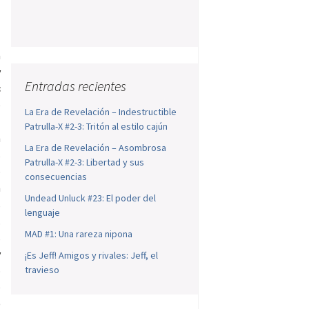
a
y
Entradas recientes
s
e
La Era de Revelación – Indestructible
l
Patrulla-X #2-3: Tritón al estilo cajún
n
La Era de Revelación – Asombrosa
s
Patrulla-X #2-3: Libertad y sus
o
consecuencias
a
Undead Unluck #23: El poder del
s
lenguaje
.
MAD #1: Una rareza nipona
s
y
¡Es Jeff! Amigos y rivales: Jeff, el
o
travieso
e
)