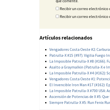
que comente.
Recibir un correo electrónico 
Recibir un correo electrónico
Artículos relacionados
Vengadores Costa Oeste #2: Carbura
Patrulla-X #15 (#97). Vigilia Fuego 
La Imposible Patrulla-X #8 (#166). F
Asalto a Graymalkin (Patrulla-X e Imp
La Imposible Patrulla-X #4 (#162): 
Vengadores Costa Oeste #1: Potencia
El Invencible Iron Man #17 (#162): E
La Imposible Patrulla-X #700 USA: A
Ascensión de Potencias de X #5: Que
Siempre Patrulla-X #5: Run Fenix Ru