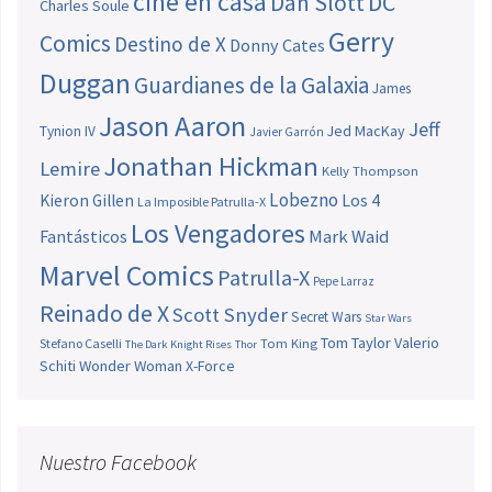
cine en casa
Dan Slott
DC
Charles Soule
Gerry
Comics
Destino de X
Donny Cates
Duggan
Guardianes de la Galaxia
James
Jason Aaron
Jeff
Jed MacKay
Tynion IV
Javier Garrón
Jonathan Hickman
Lemire
Kelly Thompson
Lobezno
Los 4
Kieron Gillen
La Imposible Patrulla-X
Los Vengadores
Fantásticos
Mark Waid
Marvel Comics
Patrulla-X
Pepe Larraz
Reinado de X
Scott Snyder
Secret Wars
Star Wars
Tom Taylor
Valerio
Stefano Caselli
Tom King
The Dark Knight Rises
Thor
Schiti
Wonder Woman
X-Force
Nuestro Facebook