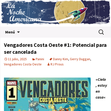
Saltar al contenido
Buscar:
Menú
Vengadores Costa Oeste #1: Potencial para
ser cancelada
11 julio, 2025
Panini
Danny Kim
,
Gerry Duggan
,
Vengadores Costa Oeste
RJ Prous
«
Cielo
, estoy
en
casa
«