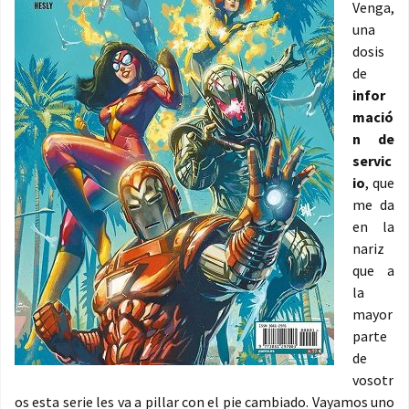
Venga,
una
dosis
de
infor
mació
n de
servic
io
, que
me da
en la
nariz
que a
la
mayor
parte
de
vosotr
os esta serie les va a pillar con el pie cambiado. Vayamos uno