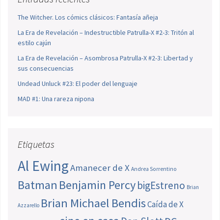
The Witcher. Los cómics clásicos: Fantasía añeja
La Era de Revelación – Indestructible Patrulla-X #2-3: Tritón al
estilo cajún
La Era de Revelación – Asombrosa Patrulla-X #2-3: Libertad y
sus consecuencias
Undead Unluck #23: El poder del lenguaje
MAD #1: Una rareza nipona
Etiquetas
Al Ewing
Amanecer de X
Andrea Sorrentino
Batman
Benjamin Percy
bigEstreno
Brian
Brian Michael Bendis
Caída de X
Azzarello