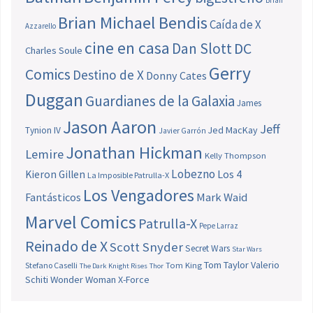
Brian
Brian Michael Bendis
Caída de X
Azzarello
cine en casa
Dan Slott
DC
Charles Soule
Gerry
Comics
Destino de X
Donny Cates
Duggan
Guardianes de la Galaxia
James
Jason Aaron
Jeff
Jed MacKay
Tynion IV
Javier Garrón
Jonathan Hickman
Lemire
Kelly Thompson
Lobezno
Los 4
Kieron Gillen
La Imposible Patrulla-X
Los Vengadores
Fantásticos
Mark Waid
Marvel Comics
Patrulla-X
Pepe Larraz
Reinado de X
Scott Snyder
Secret Wars
Star Wars
Tom Taylor
Valerio
Stefano Caselli
Tom King
The Dark Knight Rises
Thor
Schiti
Wonder Woman
X-Force