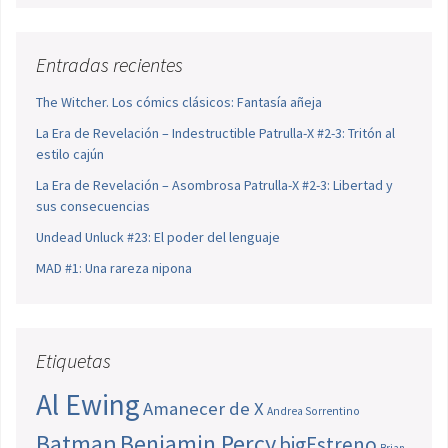
Entradas recientes
The Witcher. Los cómics clásicos: Fantasía añeja
La Era de Revelación – Indestructible Patrulla-X #2-3: Tritón al
estilo cajún
La Era de Revelación – Asombrosa Patrulla-X #2-3: Libertad y
sus consecuencias
Undead Unluck #23: El poder del lenguaje
MAD #1: Una rareza nipona
Etiquetas
Al Ewing
Amanecer de X
Andrea Sorrentino
Batman
Benjamin Percy
bigEstreno