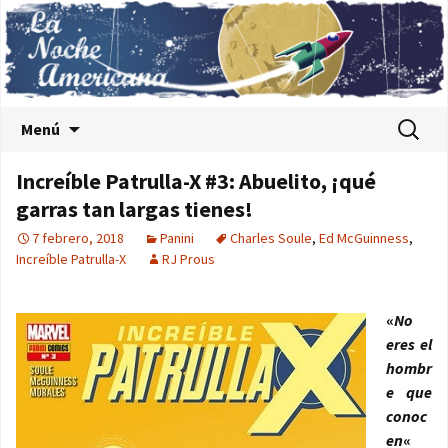
Saltar al contenido
Buscar:
Menú
Increíble Patrulla-X #3: Abuelito, ¡qué
garras tan largas tienes!
7 febrero, 2018
Panini
Charles Soule
,
Ed McGuinness
,
Increíble Patrulla-X
RJ Prous
«
No
eres el
hombr
e que
conoc
en
«