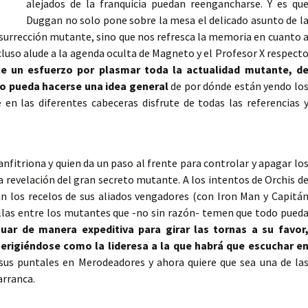
alejados de la franquicia puedan reengancharse. Y es qu
Duggan no solo pone sobre la mesa el delicado asunto de l
esurrección mutante, sino que nos refresca la memoria en cuanto 
luso alude a la agenda oculta de Magneto y el Profesor X respect
e un esfuerzo por plasmar toda la actualidad mutante, d
o pueda hacerse una idea general
de por dónde están yendo lo
 en las diferentes cabeceras disfrute de todas las referencias 
fitriona y quien da un paso al frente para controlar y apagar lo
a revelación del gran secreto mutante. A los intentos de Orchis d
n los recelos de sus aliados vengadores (con Iron Man y Capitá
cillas entre los mutantes que -no sin razón- temen que todo pued
tuar de manera expeditiva para girar las tornas a su favor
erigiéndose como la lideresa a la que habrá que escuchar e
 sus puntales en Merodeadores y ahora quiere que sea una de la
arranca.