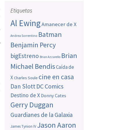
e
a
Etiquetas
a
Al Ewing
o
Amanecer de X
e
Batman
s
Andrea Sorrentino
y
Benjamin Percy
Brian
bigEstreno
Brian Azzarello
Michael Bendis
Caída de
s
cine en casa
e
X
Charles Soule
n
Dan Slott
DC Comics
a
Destino de X
Donny Cates
,
Gerry Duggan
n
s
Guardianes de la Galaxia
Jason Aaron
James Tynion IV