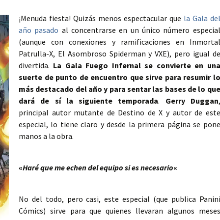
¡Menuda fiesta! Quizás menos espectacular que
la Gala de
año pasado
al concentrarse en un único número especia
(aunque con conexiones y ramificaciones en Inmorta
Patrulla-X, El Asombroso Spiderman y VXE), pero igual d
divertida.
La Gala Fuego Infernal se convierte en un
suerte de punto de encuentro que sirve para resumir l
más destacado del año y para sentar las bases de lo qu
dará de sí la siguiente temporada
.
Gerry Duggan
principal autor mutante de Destino de X y autor de est
especial, lo tiene claro y desde la primera página se pon
manos a la obra.
«
Haré que me echen del equipo si es necesario
«
No del todo, pero casi, este especial (que publica Panin
Cómics) sirve para que quienes llevaran algunos mese