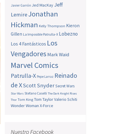
Jeff
Jed MacKay
Javier Garrón
Jonathan
Lemire
Hickman
Kieron
Kelly Thompson
Lobezno
Gillen
La Imposible Patrulla-X
Los
Los 4 Fantásticos
Vengadores
Mark Waid
Marvel Comics
Reinado
Patrulla-X
Pepe Larraz
de X
Scott Snyder
Secret Wars
Stefano Caselli
Star Wars
The Dark Knight Rises
Tom Taylor
Valerio Schiti
Tom King
Thor
Wonder Woman
X-Force
Nuestro Facebook