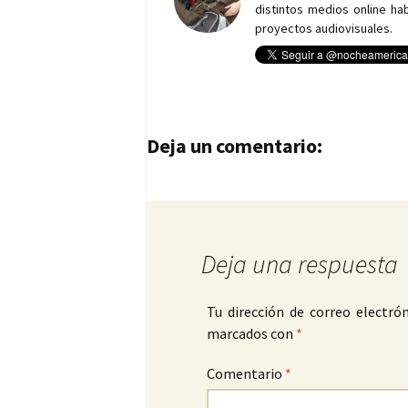
distintos medios online h
proyectos audiovisuales.
Navegación de entrad
Deja un comentario:
Deja una respuesta
Tu dirección de correo electrón
marcados con
*
Comentario
*