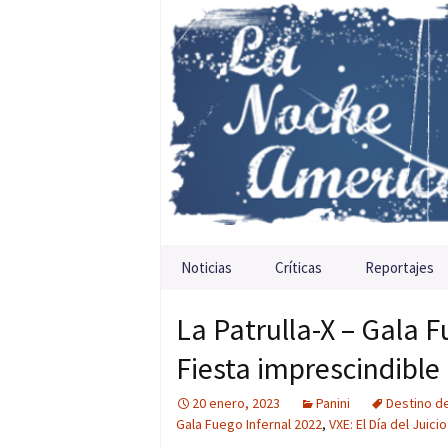
Saltar al contenido
Noticias
Críticas
Reportajes
La Patrulla-X – Gala F
Fiesta imprescindible
20 enero, 2023
Panini
Destino d
Gala Fuego Infernal 2022
,
VXE: El Día del Juicio