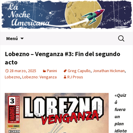
Saltar al contenido
Buscar:
Menú
Lobezno – Venganza #3: Fin del segundo
acto
28 marzo, 2025
Panini
Greg Capullo
,
Jonathan Hickman
,
Lobezno
,
Lobezno: Venganza
RJ Prous
«
Quiz
á
fuera
un
plan
idiota