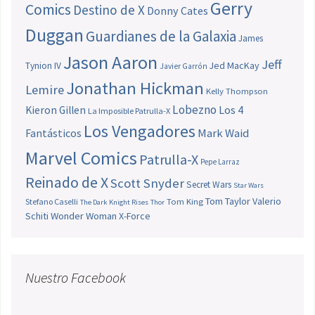
Gerry
Comics
Destino de X
Donny Cates
Duggan
Guardianes de la Galaxia
James
Jason Aaron
Jeff
Jed MacKay
Tynion IV
Javier Garrón
Jonathan Hickman
Lemire
Kelly Thompson
Lobezno
Los 4
Kieron Gillen
La Imposible Patrulla-X
Los Vengadores
Fantásticos
Mark Waid
Marvel Comics
Patrulla-X
Pepe Larraz
Reinado de X
Scott Snyder
Secret Wars
Star Wars
Tom Taylor
Valerio
Stefano Caselli
Tom King
The Dark Knight Rises
Thor
Schiti
Wonder Woman
X-Force
Nuestro Facebook