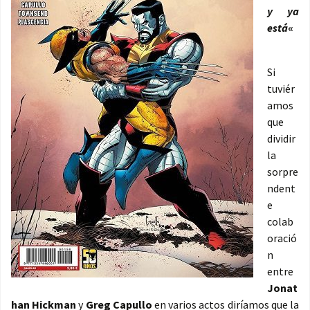
y ya
está
«
Si
tuviér
amos
que
dividir
la
sorpre
ndent
e
colab
oració
n
entre
Jonat
han Hickman
y
Greg Capullo
en varios actos diríamos que la