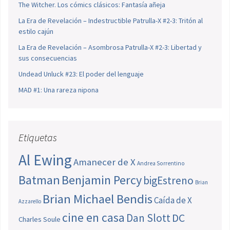
The Witcher. Los cómics clásicos: Fantasía añeja
La Era de Revelación – Indestructible Patrulla-X #2-3: Tritón al
estilo cajún
La Era de Revelación – Asombrosa Patrulla-X #2-3: Libertad y
sus consecuencias
Undead Unluck #23: El poder del lenguaje
MAD #1: Una rareza nipona
Etiquetas
Al Ewing
Amanecer de X
Andrea Sorrentino
Batman
Benjamin Percy
bigEstreno
Brian
Brian Michael Bendis
Caída de X
Azzarello
cine en casa
Dan Slott
DC
Charles Soule