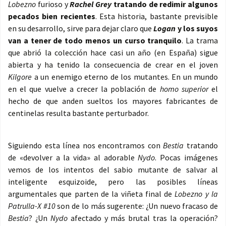
Lobezno
furioso y
Rachel Grey
tratando de redimir algunos
pecados bien recientes
. Esta historia, bastante previsible
en su desarrollo, sirve para dejar claro que
Logan
y los suyos
van a tener de todo menos un curso tranquilo
. La trama
que abrió la colección hace casi un año (en España) sigue
abierta y ha tenido la consecuencia de crear en el joven
Kilgore
a un enemigo eterno de los mutantes. En un mundo
en el que vuelve a crecer la población de
homo superior
el
hecho de que anden sueltos los mayores fabricantes de
centinelas resulta bastante perturbador.
Siguiendo esta línea nos encontramos con
Bestia
tratando
de «devolver a la vida» al adorable
Nydo
. Pocas imágenes
vemos de los intentos del sabio mutante de salvar al
inteligente esquizoide, pero las posibles líneas
argumentales que parten de la viñeta final de
Lobezno y la
Patrulla-X #10
son de lo más sugerente: ¿Un nuevo fracaso de
Bestia
? ¿Un
Nydo
afectado y más brutal tras la operación?