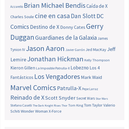
Brian Michael Bendis
Caída de X
Azzarello
cine en casa
Dan Slott
DC
Charles Soule
Gerry
Comics
Destino de X
Donny Cates
Duggan
Guardianes de la Galaxia
James
Jason Aaron
Jeff
Jed MacKay
Tynion IV
Javier Garrón
Jonathan Hickman
Lemire
Kelly Thompson
Lobezno
Los 4
Kieron Gillen
La Imposible Patrulla-X
Los Vengadores
Fantásticos
Mark Waid
Marvel Comics
Patrulla-X
Pepe Larraz
Reinado de X
Scott Snyder
Secret Wars
Star Wars
Tom Taylor
Valerio
Stefano Caselli
Tom King
The Dark Knight Rises
Thor
Schiti
Wonder Woman
X-Force