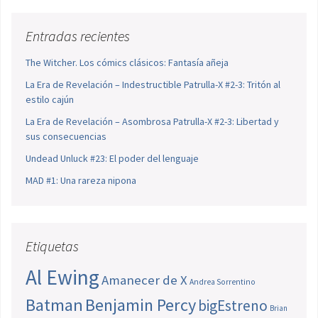
Entradas recientes
The Witcher. Los cómics clásicos: Fantasía añeja
La Era de Revelación – Indestructible Patrulla-X #2-3: Tritón al
estilo cajún
La Era de Revelación – Asombrosa Patrulla-X #2-3: Libertad y
sus consecuencias
Undead Unluck #23: El poder del lenguaje
MAD #1: Una rareza nipona
Etiquetas
Al Ewing
Amanecer de X
Andrea Sorrentino
Batman
Benjamin Percy
bigEstreno
Brian