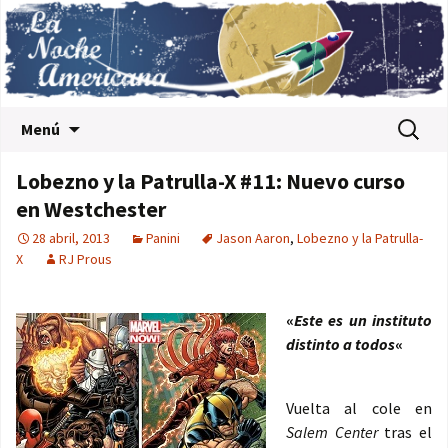
Saltar al contenido
Buscar:
Menú
Lobezno y la Patrulla-X #11: Nuevo curso
en Westchester
28 abril, 2013
Panini
Jason Aaron
,
Lobezno y la Patrulla-
X
RJ Prous
«
Este es un instituto
distinto a todos
«
Vuelta al cole en
Salem Center
tras el