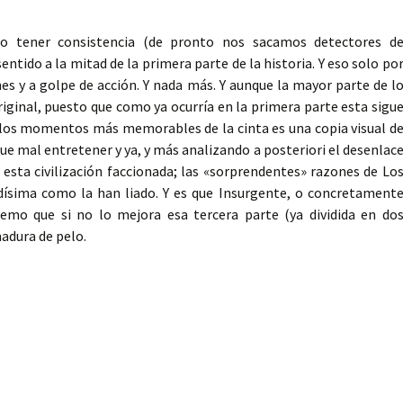
o tener consistencia (de pronto nos sacamos detectores d
ntido a la mitad de la primera parte de la historia. Y eso solo po
s y a golpe de acción. Y nada más. Y aunque la mayor parte de l
iginal, puesto que como ya ocurría en la primera parte esta sigu
e los momentos más memorables de la cinta es una copia visual d
ue mal entretener y ya, y más analizando a posteriori el desenlac
da esta civilización faccionada; las «sorprendentes» razones de Lo
dísima como la han liado. Y es que Insurgente, o concretament
mo que si no lo mejora esa tercera parte (ya dividida en do
madura de pelo.