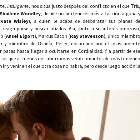
nte,
Insurgente
, nos sitúa justo después del conflicto en el que Tris
Shailene Woodley
, decide no pertenecer más a facción alguna 
(
Kate Wisley
), a quien le acaba de desbaratar sus planes d
 reagruparse y buscar aliados. Así, junto a su interés amoroso
b (
Ansel Elgort
), Marcus Eaton (
Ray Stevenson
), único miembr
o y miembro de Osadía, Peter, encarnado por el injustament
r patas hasta llegar a ocultarse en Cordialidad. Y a partir de es
e las que al menos nos ahorramos veinte minutos de más teniend
 ir y venir en el que otra cosa no habrá, pero desde luego acción l