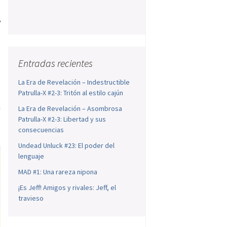
,
y
e
,
o
Entradas recientes
e
e
La Era de Revelación – Indestructible
Patrulla-X #2-3: Tritón al estilo cajún
o
a
La Era de Revelación – Asombrosa
Patrulla-X #2-3: Libertad y sus
consecuencias
Undead Unluck #23: El poder del
lenguaje
MAD #1: Una rareza nipona
¡Es Jeff! Amigos y rivales: Jeff, el
travieso