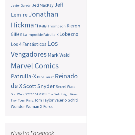
Jeff
e
Jed MacKay
Javier Garrón
,
Jonathan
Lemire
a
Hickman
Kieron
Kelly Thompson
o
Lobezno
a
Gillen
La Imposible Patrulla-X
o
Los
Los 4 Fantásticos
s
Vengadores
Mark Waid
a
a
Marvel Comics
Reinado
Patrulla-X
Pepe Larraz
e
de X
Scott Snyder
é
Secret Wars
u
Stefano Caselli
Star Wars
The Dark Knight Rises
Tom Taylor
Valerio Schiti
Tom King
o
Thor
Wonder Woman
X-Force
a
e
a
Nuestro Facebook