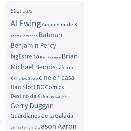
Etiquetas
Al Ewing
Amanecer de X
Batman
Andrea Sorrentino
Benjamin Percy
Brian
bigEstreno
Brian Azzarello
Michael Bendis
Caída de
cine en casa
X
Charles Soule
Dan Slott
DC Comics
s
a
Destino de X
Donny Cates
a
Gerry Duggan
r
Guardianes de la Galaxia
e
y
Jason Aaron
James Tynion IV
a