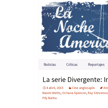
Saltar al contenido
Noticias
Críticas
Reportajes
La serie Divergente: 
4 abril, 2015
Cine anglosajón
Ans
Naomi Watts
,
Octavia Spencer
,
Ray Stevenso
Pily Barba