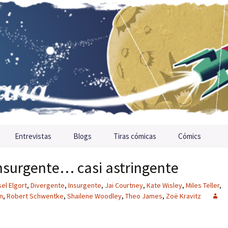
Entrevistas
Blogs
Tiras cómicas
Cómics
Insurgente… casi astringente
el Elgort
,
Divergente
,
Insurgente
,
Jai Courtney
,
Kate Wisley
,
Miles Teller
,
n
,
Robert Schwentke
,
Shailene Woodley
,
Theo James
,
Zoë Kravitz