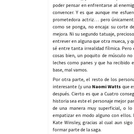
poder pensar en enfrentarse al enemi
convencer. Y es que aunque me esfuerc
prometedora actriz… pero únicamente
como se ponga, no encaja: su corte de
mejora. Ni su segundo tatuaje, precioso
entrever en alguna que otra mueca, y q
sé entre tanta irrealidad fílmica. Pero
cosas bien, un poquito de músculo no 
leches como panes y que ha recibido e
base, mal vamos.
Por otra parte, el resto de los person
interesante (y una
Naomi Watts
que e
después. Cierto es que a Cuatro conse
historia sea este el personaje mejor p
de una manera muy superficial, o lo 
empatizar en modo alguno con ellos. P
Kate Winsley, gracias al cual aun sig
formar parte de la saga.