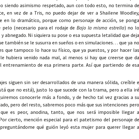
go siendo asimismo respetado, aun con todo esto, no termina d
e, en vez de a Tris, no puedo dejar de ver a Shailene Woodley
 en lo dramático, porque como personaje de acción, se pong
 pelo (necesario para el rodaje de
Bajo la misma estrella
) no l
 y abnegado. Ni siquiera su pose o esa supuesta letalidad que dej
ue también se le susurra en sueños o en simulaciones… que ya n
 es que tampoco lo hace su físico, que ya puestos, y por hacer la
le hubiera venido nada mal, al menos si hay que creerse que d
l entrenamiento de esa primera parte. Así que partiendo de es
ajes siguen sin ser desarrollados de una manera sólida, creíble 
stá que no está), justo lo que sucede con la trama, pero a ella ir
guiremos conocerle más a fondo, y de hecho tal vez gracias a s
arado, pero del resto, sabremos poco más que sus intenciones per
que es peor, anodina, tanto, que nos será imposible llegar 
or cierto, mención especial para el patetismo del personaje d
o preguntándome qué guión leyó esta mujer para querer llegar 