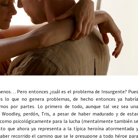
 menos… Pero entonces ¿cuál es el problema de Insurgente? Pue
é es lo que no genera problemas, de hecho entonces ya habrí
mos por partes. Lo primero de todo, aunque tal vez sea un
e Woodley, perdón, Tris, a pesar de haber madurado y de esta
 como psicológicamente para la lucha (mentalmente también s
to que ahora ya representa a la típica heroína atormentada 
haber recorrido el camino que se le presupone a todo héroe par