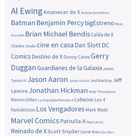
Al Ewing
Amanecer de X
Andrea Sorrentino
Batman
Benjamin Percy
bigEstreno
Brian
Brian Michael Bendis
Caída de X
Azzarello
cine en casa
Dan Slott
DC
Charles Soule
Gerry
Comics
Destino de X
Donny Cates
Duggan
Guardianes de la Galaxia
James
Jason Aaron
Jeff
Jed MacKay
Tynion IV
Javier Garrón
Jonathan Hickman
Lemire
Kelly Thompson
Lobezno
Los 4
Kieron Gillen
La Imposible Patrulla-X
Los Vengadores
Fantásticos
Mark Waid
Marvel Comics
Patrulla-X
Pepe Larraz
Reinado de X
Scott Snyder
Secret Wars
Star Wars