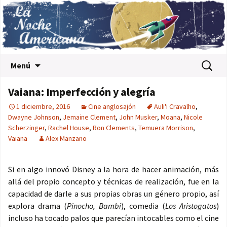
Saltar al contenido
Buscar:
Menú
Vaiana: Imperfección y alegría
1 diciembre, 2016
Cine anglosajón
Auli'i Cravalho
,
Dwayne Johnson
,
Jemaine Clement
,
John Musker
,
Moana
,
Nicole
Scherzinger
,
Rachel House
,
Ron Clements
,
Temuera Morrison
,
Vaiana
Alex Manzano
Si en algo innovó Disney a la hora de hacer animación, más
allá del propio concepto y técnicas de realización, fue en la
capacidad de darle a sus propias obras un género propio, así
explora drama (
Pinocho, Bambi
), comedia (
Los Aristogatos
)
incluso ha tocado palos que parecían intocables como el cine