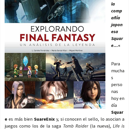
la
comp
añía
japon
esa
Squar
e…
«
Para
mucha
s
perso
nas
hoy en
día
Squar
e
es más bien
SuareEnix
y, si conocen el sello, lo asocian a
juegos como los de la saga
Tomb Raider
(la nueva),
Life is