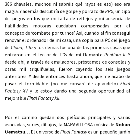
386 chavales, muchos ni sabréis qué rayos es eso) eso era
magia. Y además descubría de golpe y porrazo de
RPG
, un tipo
de juegos en los que mi falta de reflejos y mi ausencia de
habilidades motoras quedaban compensadas por el
concepto de ‘combate por turnos’. Así, cuando al fin conseguí
renovar el ordenador de mi casa, una copia para
PC
del juego
de
Cloud
,
Tifa
y los demás fue una de las primeras cosas que
entraron en el lector de
CDs
de mi flamante
Pentium II
. Y
desde ahí, a través de emuladores, préstamos de consolas y
otras mil triquiñuelas, fueron cayendo los seis juegos
anteriores. Y desde entonces hasta ahora, que me acabo de
pasar el formidable (no me cansaré de aplaudirlo)
Final
Fantasy XV
y le estoy dando una segunda oportunidad al
mejorable
Final Fantasy XII
.
Por el camino quedan dos películas principales y varias
asociadas, series, dibujos, la MARAVILLOSA música de
Nobuo
Uematsu
… El universo de
Final Fantasy
es un pequeño jardín