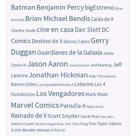
Batman
Benjamin Percy
bigEstreno
Brian
Brian Michael Bendis
Caída de X
Azzarello
cine en casa
Dan Slott
DC
Charles Soule
Gerry
Comics
Destino de X
Donny Cates
Duggan
Guardianes de la Galaxia
James
Jason Aaron
Jeff
Jed MacKay
Tynion IV
Javier Garrón
Jonathan Hickman
Lemire
Kelly Thompson
Lobezno
Los 4
Kieron Gillen
La Imposible Patrulla-X
Los Vengadores
Fantásticos
Mark Waid
Marvel Comics
Patrulla-X
Pepe Larraz
Reinado de X
Scott Snyder
Secret Wars
Star Wars
Tom Taylor
Valerio
Stefano Caselli
Tom King
The Dark Knight Rises
Thor
Schiti
Wonder Woman
X-Force