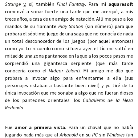
Strange
y, sí, también
Final Fantasy
. Para mí
Squaresoft
comenzó a sonar fuerte una tarde que me acerqué, a mis
trece años, a casa de un amigo de natación. Allí me puso a los
mandos de su flamante
Play Station
(sin número) para que
probara el séptimo juego de una saga que no conocía de nada
un total desconocedor de los juegos (por aquel entonces)
como yo. Lo recuerdo como si fuera ayer: el tío me soltó en
mitad de una zona pantanosa en la que a los pocos pasos me
sorprendió una gigantesca serpiente (que más tarde
conocería como el
Midgar Zolom
). Mi amigo me dijo que
probara a invocar algo para enfrentarme a ella (sus
personajes estaban a bastante buen nivel) y yo tiré de la
única invocación que me sonaba a algo que no fueran dioses
de los panteones orientales: los
Caballeros de la Mesa
Redonda
.
Fue
amor a primera vista
. Para un chaval que no había
jugando nada más que al
Arkanoid
en su
PC
sin
Windows
(un