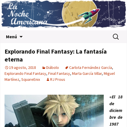
Saltar al contenido
Buscar:
Menú
Explorando Final Fantasy: La fantasía
eterna
19 agosto, 2018
Diábolo
Carlota Fernández García
,
Explorando Final Fantasy
,
Final Fantasy
,
Marta García Villar
,
Miguel
Martínez
,
SquareEnix
RJ Prous
«
El 18
de
diciem
bre de
1987