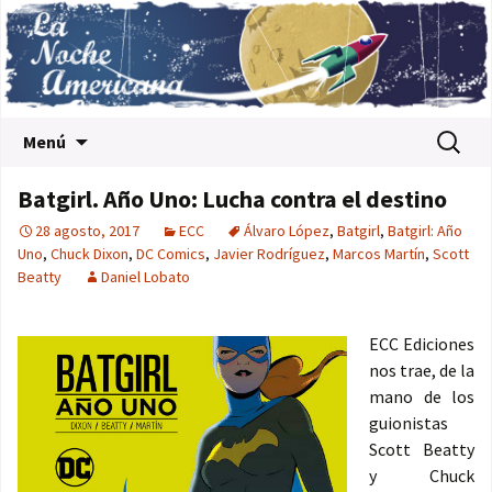
Saltar al contenido
Buscar:
Menú
Batgirl. Año Uno: Lucha contra el destino
28 agosto, 2017
ECC
Álvaro López
,
Batgirl
,
Batgirl: Año
Uno
,
Chuck Dixon
,
DC Comics
,
Javier Rodríguez
,
Marcos Martín
,
Scott
Beatty
Daniel Lobato
ECC Ediciones
nos trae, de la
mano de los
guionistas
Scott Beatty
y Chuck