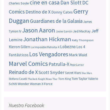
cine en casa
Dan Slott
DC
Charles Soule
Gerry
Comics
Destino de X
Donny Cates
Duggan
Guardianes de la Galaxia
James
Jason Aaron
Jeff
Jed MacKay
Tynion IV
Javier Garrón
Jonathan Hickman
Lemire
Kelly Thompson
Lobezno
Los 4
Kieron Gillen
La Imposible Patrulla-X
Los Vengadores
Fantásticos
Mark Waid
Marvel Comics
Patrulla-X
Pepe Larraz
Reinado de X
Scott Snyder
Secret Wars
Star Wars
Tom Taylor
Valerio
Stefano Caselli
Tom King
The Dark Knight Rises
Thor
Schiti
Wonder Woman
X-Force
Nuestro Facebook