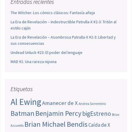
Entradas recientes
The Witcher. Los cómics clásicos: Fantasía añeja
La Era de Revelación – Indestructible Patrulla-X #2-3: Tritón al
estilo cajún
La Era de Revelación – Asombrosa Patrulla-X #2-3: Libertad y
sus consecuencias
Undead Unluck #23: El poder del lenguaje
MAD #1: Una rareza nipona
Etiquetas
Al Ewing
Amanecer de X
Andrea Sorrentino
Batman
Benjamin Percy
bigEstreno
Brian
Brian Michael Bendis
Caída de X
Azzarello