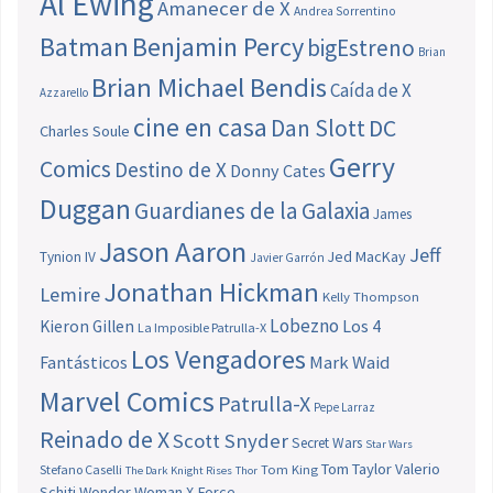
Al Ewing
Amanecer de X
Andrea Sorrentino
Batman
Benjamin Percy
bigEstreno
Brian
Brian Michael Bendis
Caída de X
Azzarello
cine en casa
Dan Slott
DC
Charles Soule
Gerry
Comics
Destino de X
Donny Cates
Duggan
Guardianes de la Galaxia
James
Jason Aaron
Jeff
Jed MacKay
Tynion IV
Javier Garrón
Jonathan Hickman
Lemire
Kelly Thompson
Lobezno
Los 4
Kieron Gillen
La Imposible Patrulla-X
Los Vengadores
Fantásticos
Mark Waid
Marvel Comics
Patrulla-X
Pepe Larraz
Reinado de X
Scott Snyder
Secret Wars
Star Wars
Tom Taylor
Valerio
Stefano Caselli
Tom King
The Dark Knight Rises
Thor
Schiti
Wonder Woman
X-Force