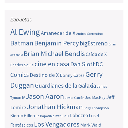
Etiquetas
Al Ewing
Amanecer de X
Andrea Sorrentino
Batman
Benjamin Percy
bigEstreno
Brian
Brian Michael Bendis
Caída de X
Azzarello
cine en casa
Dan Slott
DC
Charles Soule
Gerry
Comics
Destino de X
Donny Cates
Duggan
Guardianes de la Galaxia
James
Jason Aaron
Jeff
Jed MacKay
Tynion IV
Javier Garrón
Jonathan Hickman
Lemire
Kelly Thompson
Lobezno
Los 4
Kieron Gillen
La Imposible Patrulla-X
Los Vengadores
Fantásticos
Mark Waid