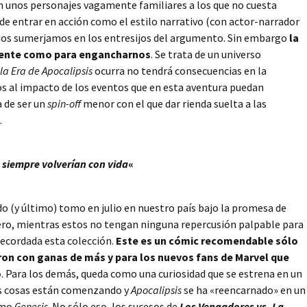
n unos personajes vagamente familiares a los que no cuesta
e entrar en acción como el estilo narrativo (con actor-narrador
e nos sumerjamos en los entresijos del argumento. Sin embargo
la
iciente como para engancharnos
. Se trata de un universo
la Era de Apocalipsis
ocurra no tendrá consecuencias en la
os al impacto de los eventos que en esta aventura puedan
 de ser un
spin-off
menor con el que dar rienda suelta a las
.
siempre volverían con vida
«
o (y último) tomo en julio en nuestro país bajo la promesa de
ero, mientras estos no tengan ninguna repercusión palpable para
a recordada esta colección.
Este es un cómic recomendable sólo
on con ganas de más y para los nuevos fans de Marvel que
o
. Para los demás, queda como una curiosidad que se estrena en un
s cosas están comenzando y
Apocalipsis
se ha «reencarnado» en un
omo
Genesis
. No sólo eso, los sucesos de
Los Vengadores vs. La