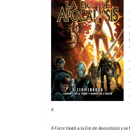
X
.
X-Force
llegó a la
Era de Apocalipsis
y se