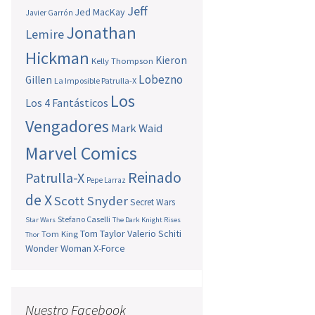
Jeff
Jed MacKay
Javier Garrón
Jonathan
Lemire
Hickman
Kieron
Kelly Thompson
Lobezno
Gillen
La Imposible Patrulla-X
Los
Los 4 Fantásticos
Vengadores
Mark Waid
Marvel Comics
Reinado
Patrulla-X
Pepe Larraz
de X
Scott Snyder
Secret Wars
Stefano Caselli
Star Wars
The Dark Knight Rises
Tom Taylor
Valerio Schiti
Tom King
Thor
Wonder Woman
X-Force
Nuestro Facebook