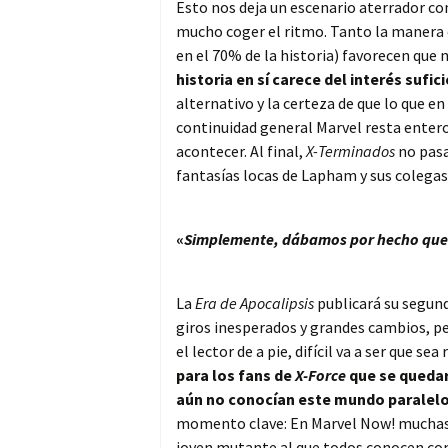
Esto nos deja un escenario aterrador co
mucho coger el ritmo. Tanto la manera d
en el 70% de la historia) favorecen qu
historia en sí carece del interés suf
alternativo y la certeza de que lo que en
continuidad general Marvel resta enter
acontecer. Al final,
X-Terminados
no pasa
fantasías locas de Lapham y sus colegas
«
Simplemente, dábamos por hecho que 
La
Era de Apocalipsis
publicará su segund
giros inesperados y grandes cambios, p
el lector de a pie, difícil va a ser que se
para los fans de
X-Force
que se quedar
aún no conocían este mundo paralel
momento clave: En Marvel Now! mucha
joven mutante al que todos conocen c