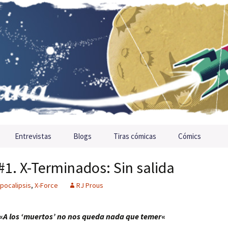
Entrevistas
Blogs
Tiras cómicas
Cómics
#1. X-Terminados: Sin salida
Apocalipsis
,
X-Force
RJ Prous
«
A los ‘muertos’ no nos queda nada que temer
«