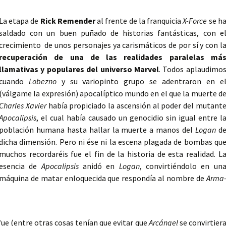
La etapa de
Rick Remender
al frente de la franquicia
X-Force
se h
saldado con un buen puñado de historias fantásticas, con e
crecimiento de unos personajes ya carismáticos de por sí y con l
recuperación de una de las realidades paralelas má
llamativas y populares del universo Marvel
. Todos aplaudimo
cuando
Lobezno
y su variopinto grupo se adentraron en e
(válgame la expresión) apocalíptico mundo en el que la muerte d
Charles Xavier
había propiciado la ascensión al poder del mutant
Apocalipsis
, el cual había causado un genocidio sin igual entre l
población humana hasta hallar la muerte a manos del
Logan
d
dicha dimensión.
Pero ni ése ni la escena plagada de bombas qu
muchos recordaréis fue el fin de la historia de esta realidad. L
esencia de
Apocalipsis
anidó en
Logan
, convirtiéndolo en un
máquina de matar enloquecida que respondía al nombre de
Arma
 fue (entre otras cosas tenían que evitar que
Arcángel
se convirtier