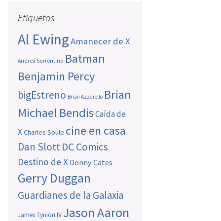
a
Etiquetas
e
a
Al Ewing
Amanecer de X
e
Batman
Andrea Sorrentino
Benjamin Percy
Brian
bigEstreno
Brian Azzarello
Michael Bendis
Caída de
s
cine en casa
a
X
Charles Soule
l
Dan Slott
DC Comics
s
Destino de X
Donny Cates
a
Gerry Duggan
l
a
Guardianes de la Galaxia
a
Jason Aaron
James Tynion IV