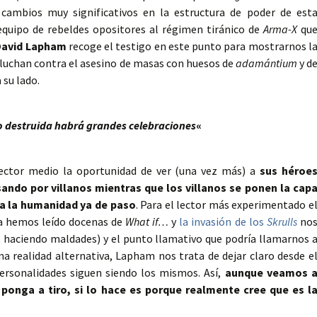
r cambios muy significativos en la estructura de poder de est
quipo de rebeldes opositores al régimen tiránico de
Arma-X
qu
David Lapham
recoge el testigo en este punto para mostrarnos l
 luchan contra el asesino de masas con huesos de
adamántium
y d
 su lado.
 destruida habrá grandes celebraciones
«
ector medio la oportunidad de ver (una vez más) a
sus héroe
ando por villanos mientras que los villanos se ponen la cap
y a la humanidad ya de paso
. Para el lector más experimentado e
ya hemos leído docenas de
What if…
y
la invasión de los
Skrulls
no
 haciendo maldades) y el punto llamativo que podría llamarnos 
na realidad alternativa, Lapham nos trata de dejar claro desde e
ersonalidades siguen siendo los mismos. Así,
aunque veamos 
 ponga a tiro, si lo hace es porque realmente cree que es l