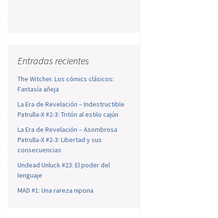
a
l
a
s
Entradas recientes
s
l
The Witcher. Los cómics clásicos:
Fantasía añeja
e
e
La Era de Revelación – Indestructible
a
Patrulla-X #2-3: Tritón al estilo cajún
e
La Era de Revelación – Asombrosa
e
Patrulla-X #2-3: Libertad y sus
a
consecuencias
a
Undead Unluck #23: El poder del
-
lenguaje
MAD #1: Una rareza nipona
a