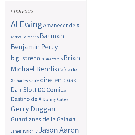
Etiquetas
s
l
Al Ewing
Amanecer de X
e
l
Batman
Andrea Sorrentino
r
Benjamin Percy
,
a
Brian
bigEstreno
Brian Azzarello
l
Michael Bendis
Caída de
a
cine en casa
X
Charles Soule
Dan Slott
DC Comics
Destino de X
Donny Cates
Gerry Duggan
s
Guardianes de la Galaxia
a
Jason Aaron
l
James Tynion IV