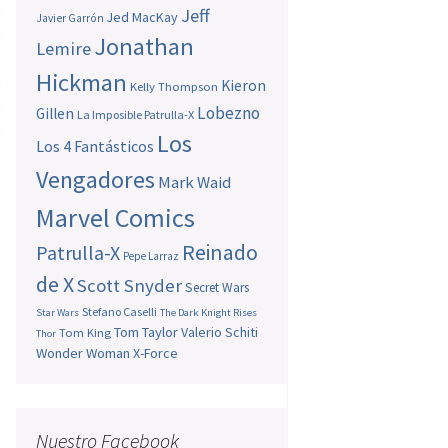
o
Jeff
Jed MacKay
Javier Garrón
ó
Jonathan
Lemire
l
Hickman
e
Kieron
Kelly Thompson
o
Lobezno
Gillen
La Imposible Patrulla-X
o
Los
Los 4 Fantásticos
Vengadores
Mark Waid
Marvel Comics
Reinado
Patrulla-X
Pepe Larraz
de X
Scott Snyder
Secret Wars
Stefano Caselli
Star Wars
The Dark Knight Rises
Tom Taylor
Valerio Schiti
Tom King
Thor
Wonder Woman
X-Force
Nuestro Facebook