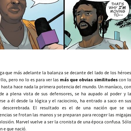
aga que más adelante la balanza se decante del lado de los héroe
lo, pero no lo es para ver las
más que obvias similitudes
con l
 hasta hace nada la primera potencia del mundo. Un maníaco, co
de a plena vista de sus defensores, se ha aupado al poder y l
rse a él desde la lógica y el raciocinio, ha entrado a saco en su
y descerebrada. El resultado es el de una nación que se v
encias se frotan las manos y se preparan para recoger las migaja
osión. Marvel vuelve a ser la cronista de una época confusa. Sól
n e que nació.