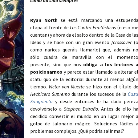
cómo ha sido siempre
«
Ryan North
se está marcando una estupend
etapa al frente de
Los Cuatro Fantásticos
(o eso m
cuentan) y ahora da el salto dentro de la Casa de la
Ideas y se hace con un gran evento /
crossover
(
como narices queráis llamarlo) que, además n
sólo cuadra de maravilla con el moment
presente, sino que nos
obliga a los lectores 
posicionarnos
y parece estar llamado a alterar e
statu quo de la editorial durante al menos algú
tiempo.
Victor von Muerte
se hizo con el título d
Hechicero Supremo
durante los sucesos de la
Caz
Sangrienta
y desde entonces le ha dado perez
devolvérselo a
Stephen Extraño
. Antes de ello h
decidido convertir el mundo en un lugar mejor 
golpe de talonario mágico. Soluciones fáciles 
problemas complejos. ¿Qué podría salir mal?