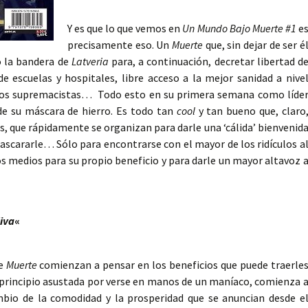
Y es que lo que vemos en
Un Mundo Bajo Muerte #1
e
precisamente eso. Un
Muerte
que, sin dejar de ser é
 la bandera de
Latveria
para, a continuación, decretar libertad d
de escuelas y hospitales, libre acceso a la mejor sanidad a nive
otros supremacistas… Todo esto en su primera semana como líde
de su máscara de hierro. Es todo tan
cool
y tan bueno que, claro
es, que rápidamente se organizan para darle una ‘cálida’ bienvenid
cararle… Sólo para encontrarse con el mayor de los ridículos a
s medios para su propio beneficio y para darle un mayor altavoz 
diva
«
de
Muerte
comienzan a pensar en los beneficios que puede traerle
l principio asustada por verse en manos de un maníaco, comienza 
mbio de la comodidad y la prosperidad que se anuncian desde e