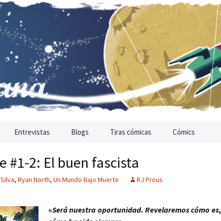
Entrevistas
Blogs
Tiras cómicas
Cómics
#1-2: El buen fascista
 Silva
,
Ryan North
,
Un Mundo Bajo Muerte
RJ Prous
«
Será nuestra oportunidad. Revelaremos cómo es