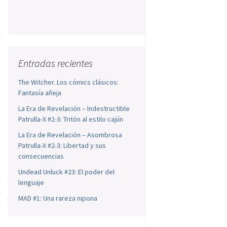
a
e
s
Entradas recientes
o
o
The Witcher. Los cómics clásicos:
Fantasía añeja
o
a
La Era de Revelación – Indestructible
l
Patrulla-X #2-3: Tritón al estilo cajún
n
La Era de Revelación – Asombrosa
e
Patrulla-X #2-3: Libertad y sus
a
consecuencias
a
Undead Unluck #23: El poder del
a
lenguaje
a
MAD #1: Una rareza nipona
a