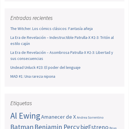
Entradas recientes
The Witcher. Los cómics clásicos: Fantasía añeja
La Era de Revelación – Indestructible Patrulla-X #2-3: Tritón al
estilo cajún
La Era de Revelación – Asombrosa Patrulla-X #2-3: Libertad y
sus consecuencias
Undead Unluck #23: El poder del lenguaje
MAD #1: Una rareza nipona
Etiquetas
Al Ewing
Amanecer de X
Andrea Sorrentino
Batman
Benjamin Percy
bigEstreno
Brian