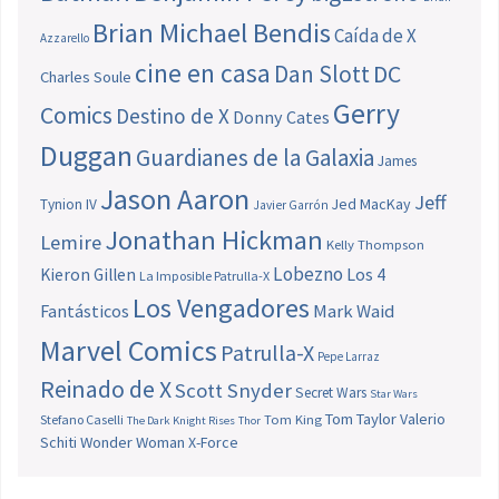
Brian Michael Bendis
Caída de X
Azzarello
cine en casa
Dan Slott
DC
Charles Soule
Gerry
Comics
Destino de X
Donny Cates
Duggan
Guardianes de la Galaxia
James
Jason Aaron
Jeff
Jed MacKay
Tynion IV
Javier Garrón
Jonathan Hickman
Lemire
Kelly Thompson
Lobezno
Los 4
Kieron Gillen
La Imposible Patrulla-X
Los Vengadores
Fantásticos
Mark Waid
Marvel Comics
Patrulla-X
Pepe Larraz
Reinado de X
Scott Snyder
Secret Wars
Star Wars
Tom Taylor
Valerio
Stefano Caselli
Tom King
The Dark Knight Rises
Thor
Schiti
Wonder Woman
X-Force