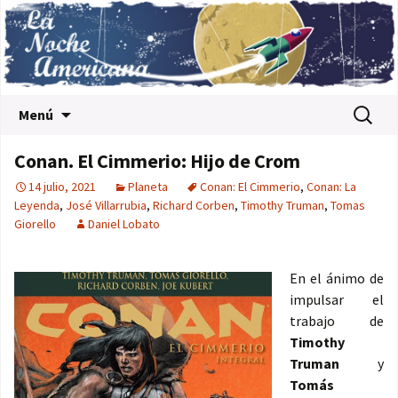
Saltar al contenido
Buscar:
Menú
Conan. El Cimmerio: Hijo de Crom
14 julio, 2021
Planeta
Conan: El Cimmerio
,
Conan: La
Leyenda
,
José Villarrubia
,
Richard Corben
,
Timothy Truman
,
Tomas
Giorello
Daniel Lobato
En el ánimo de
impulsar el
trabajo de
Timothy
Truman
y
Tomás