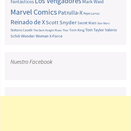
Los Vengadores
Fantásticos
Mark Waid
Marvel Comics
Patrulla-X
Pepe Larraz
Reinado de X
Scott Snyder
Secret Wars
Star Wars
Tom Taylor
Valerio
Stefano Caselli
Tom King
The Dark Knight Rises
Thor
Schiti
Wonder Woman
X-Force
Nuestro Facebook