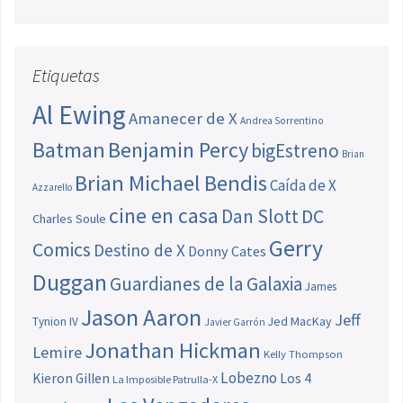
Etiquetas
Al Ewing
Amanecer de X
Andrea Sorrentino
Batman
Benjamin Percy
bigEstreno
Brian
Brian Michael Bendis
Caída de X
Azzarello
cine en casa
Dan Slott
DC
Charles Soule
Gerry
Comics
Destino de X
Donny Cates
Duggan
Guardianes de la Galaxia
James
Jason Aaron
Jeff
Jed MacKay
Tynion IV
Javier Garrón
Jonathan Hickman
Lemire
Kelly Thompson
Lobezno
Los 4
Kieron Gillen
La Imposible Patrulla-X