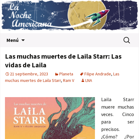
Saltar al contenido
Buscar:
Menú
Las muchas muertes de Laila Starr: Las
vidas de Laila
21 septiembre, 2023
Planeta
Filipe Andrade
,
Las
muchas muertes de Laila Starr
,
Ram V
LNA
Laila Starr
muere muchas
veces. Cinco
para ser
precisos.
¿Cómo? ¿Por