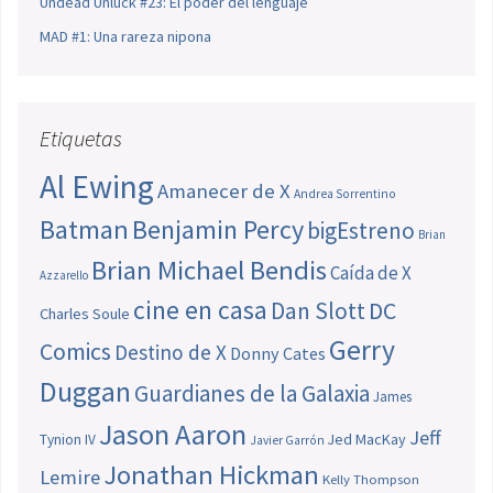
Undead Unluck #23: El poder del lenguaje
MAD #1: Una rareza nipona
Etiquetas
Al Ewing
Amanecer de X
Andrea Sorrentino
Batman
Benjamin Percy
bigEstreno
Brian
Brian Michael Bendis
Caída de X
Azzarello
cine en casa
Dan Slott
DC
Charles Soule
Gerry
Comics
Destino de X
Donny Cates
Duggan
Guardianes de la Galaxia
James
Jason Aaron
Jeff
Jed MacKay
Tynion IV
Javier Garrón
Jonathan Hickman
Lemire
Kelly Thompson