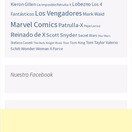
Lobezno
Los 4
Kieron Gillen
La Imposible Patrulla-X
Los Vengadores
Fantásticos
Mark Waid
Marvel Comics
Patrulla-X
Pepe Larraz
Reinado de X
Scott Snyder
Secret Wars
Star Wars
Tom Taylor
Valerio
Stefano Caselli
Tom King
The Dark Knight Rises
Thor
Schiti
Wonder Woman
X-Force
Nuestro Facebook