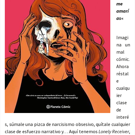
me
amarí
as
«
Imagi
na un
mal
cómic.
Ahora
réstal
e
cualqu
ier
clase
de
interé
s, súmale una pizca de narcisismo obsesivo, quítale cualquier
clase de esfuerzo narrativo y… Aquí tenemos
Lonely Receiver
,