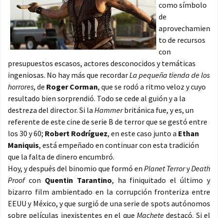
como símbolo
de
aprovechamien
to de recursos
con
presupuestos escasos, actores desconocidos y temáticas
ingeniosas. No hay más que recordar
La pequeña tienda de los
horrores
, de
Roger Corman
, que se rodó a ritmo veloz y cuyo
resultado bien sorprendió. Todo se cede al guión y a la
destreza del director. Si la
Hammer
británica fue, y es, un
referente de este cine de serie B de terror que se gestó entre
los 30 y 60;
Robert Rodríguez
, en este caso junto a
Ethan
Maniquis
, está empeñado en continuar con esta tradición
que la falta de dinero encumbró.
Hoy, y después del binomio que formó en
Planet Terror
y
Death
Proof
con
Quentin Tarantino
, ha finiquitado el último y
bizarro film ambientado en la corrupción fronteriza entre
EEUU y México, y que surgió de una serie de spots autónomos
sobre películas inexistentes en el que
Machete
destacó. Si el