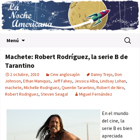
Saltar al contenido
Buscar:
Menú
Machete: Robert Rodríguez, la serie B de
Tarantino
2 octubre, 2010
Cine anglosajón
Danny Trejo
,
Don
Johnson
,
Ethan Maniquis
,
Jeff Fahey
,
Jessica Alba
,
Lindsay Lohan
,
machete
,
Michelle Rodriguez
,
Quentin Tarantino
,
Robert de Niro
,
Robert Rodriguez
,
Steven Seagal
Miguel Fernández
En el mundo
del cine, la
serie B es bien
apreciada