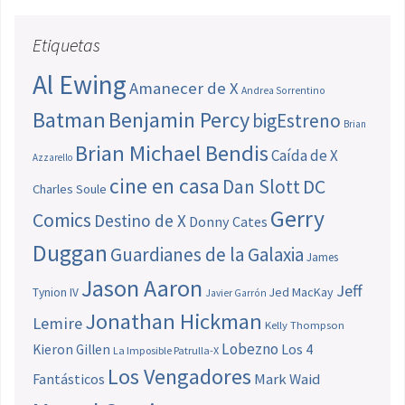
Etiquetas
Al Ewing
Amanecer de X
Andrea Sorrentino
Batman
Benjamin Percy
bigEstreno
Brian
Brian Michael Bendis
Caída de X
Azzarello
cine en casa
Dan Slott
DC
Charles Soule
Gerry
Comics
Destino de X
Donny Cates
Duggan
Guardianes de la Galaxia
James
Jason Aaron
Jeff
Jed MacKay
Tynion IV
Javier Garrón
Jonathan Hickman
Lemire
Kelly Thompson
Lobezno
Los 4
Kieron Gillen
La Imposible Patrulla-X
Los Vengadores
Fantásticos
Mark Waid