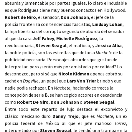
absurda y lamentable por partes iguales, lo claro e indudable
es que Rodríguez tiene muy buenos contactos en Hollywood.
Robert de Niro
, el senador,
Don Johnson
, el jefe de la
policía fronteriza con tendencias fascistas,
Lindsay Lohan
,
la hija libertina del corrupto segundo de abordo del senador
al que da cara
Jeff Fahey
,
Michelle Rodríguez
, la
revolucionaria,
Steven Seagal
, el mafioso, y
Jessica Alba
,
la noble policía, son las estrellas que dotan a
Machete
de la
publicidad necesaria. Personajes absurdos que gustan de
interpretar, pero ¿serán más por amistad o por calidad? Lo
desconozco, pero sí sé que
Nicole Kidman
apenas cobró su
caché en
Dogville
, un papel que
Lars Von Trier
brindó y que
nadie podía rechazar. En
Machete
, haciendo correcta la
concepción de serie B, se han cogido actores en decadencia
como
Robert De Niro
,
Don Johnson
o
Steven Seagal
.
Entre todo este reparto de lujo destaca el exconvicto y
clásico mexicano duro
Danny Trejo
, que es
Machete
, un ex
policia federal de México al que el jefe mafioso
Torrez
,
interpretado por
Steven Seagal
, le tendió una trampa en la