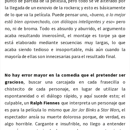
punto de partida de la película, pero todo se ve alterado por
la llegada de un exnovio de la rockera; y esto es básicamente
de lo que va la película. Puede pensar uno, «
bueno, a lo mejor
está bien aprovechado, con diálogos inteligentes y eso
» pero
no, ni de broma. Todo es absurdo y aburrido, el argumento
acaba resultando inverosímil, el montaje es torpe ya que
está elaborado mediante secuencias muy largas, lo que
acaba siendo tedioso e insoportable, más aún cuando la
mayoría de ellas son innecesarias para el resultado final.
No hay error mayor en la comedia que el pretender ser
gracioso
, buscar una carcajada en cada frasecilla o
chistecito de cada personaje, en lugar de utilizar la
espontaneidad o el diálogo rápido, y aquí sucede esto; el
culpable, un
Ralph Fiennes
que interpreta un personaje que
es para la película lo mismo que
Jar Jar Binks
a
Star Wars
, el
espectador ansía su muerte dolorosa porque, de verdad, es
algo horrible. Cargante e insufrible, no llego a entender