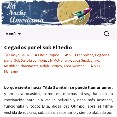
Saltar al contenido
Buscar:
Menú
Cegados por el sol: El tedio
7 mayo, 2016
Cine europeo
A Bigger Splash
,
Cegados
por el Sol
,
Dakota Johnson
,
Lily McMenamy
,
Luca Guadagnino
,
Matthias Schoenaerts
,
Ralph Fiennes
,
Tilda Swinton
Alex
Manzano
Lo que siento hacia Tilda Swinton se puede llamar amor
,
y en esta ocasión, como en muchas otras, ha sido la
motivación para ir a ver la película y nada más arrancar,
funcionaba y todo; Ella, diosa del Olimpo, abre el filme
vestida de rockera, subida a un escenario y siendo alabada por