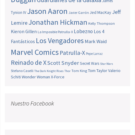
James
Jason Aaron
Jeff
Jed MacKay
Tynion IV
Javier Garrón
Jonathan Hickman
Lemire
Kelly Thompson
Lobezno
Los 4
Kieron Gillen
La Imposible Patrulla-X
Los Vengadores
Fantásticos
Mark Waid
Marvel Comics
Patrulla-X
Pepe Larraz
Reinado de X
Scott Snyder
Secret Wars
Star Wars
Tom Taylor
Valerio
Stefano Caselli
Tom King
The Dark Knight Rises
Thor
Schiti
Wonder Woman
X-Force
Nuestro Facebook