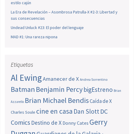
estilo cajún
La Era de Revelación – Asombrosa Patrulla-X #2-3: Libertad y
sus consecuencias
Undead Unluck #23: El poder del lenguaje
MAD #1: Una rareza nipona
Etiquetas
Al Ewing
Amanecer de X
Andrea Sorrentino
Batman
Benjamin Percy
bigEstreno
Brian
Brian Michael Bendis
Caída de X
Azzarello
cine en casa
Dan Slott
DC
Charles Soule
Gerry
Comics
Destino de X
Donny Cates
Duggan
Guardianes de la Galaxia