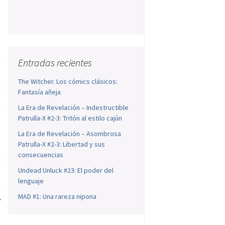
.
s
n
Entradas recientes
e
a
The Witcher. Los cómics clásicos:
a
Fantasía añeja
a
La Era de Revelación – Indestructible
l
Patrulla-X #2-3: Tritón al estilo cajún
s
La Era de Revelación – Asombrosa
e
Patrulla-X #2-3: Libertad y sus
a
consecuencias
a
Undead Unluck #23: El poder del
e
lenguaje
a
MAD #1: Una rareza nipona
y