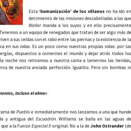
Esta
‘humanización’ de los villanos
no ha ido e
detrimento de las misiones descabelladas a las qu
Waller
manda a los suyos y en ello precisament
c. Tenemos a un equipo de renegados que tratan de ser algo más d
lven a sus celdas con el rabo entre las piernas y la existencia de l
 en sus vidas. Es un poco como nuestras propias vidas: por la
rgías, dispuestos a comernos el mundo y dejar atrás todos lo
 la noche nos retiramos a nuestra cama a lamernos las heridas
ca de nuestra ansiada perfección. Igualito. Pero sin bombas n
onios, incluso el alma
«
trama de
Pueblo
e inmediatamente nos lanzamos a una que hund
nda y antigua del
Escuadrón
. Williams se baña en las aguas d
 que a la
Fuerza Especial X
original. No a la de
John Ostrander
(d