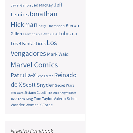
a
Jeff
Jed MacKay
Javier Garrón
l
Jonathan
Lemire
Hickman
Kieron
Kelly Thompson
Lobezno
Gillen
La Imposible Patrulla-X
Los
Los 4 Fantásticos
Vengadores
Mark Waid
Marvel Comics
Reinado
Patrulla-X
Pepe Larraz
de X
Scott Snyder
Secret Wars
Stefano Caselli
Star Wars
The Dark Knight Rises
Tom Taylor
Valerio Schiti
Tom King
Thor
Wonder Woman
X-Force
Nuestro Facebook