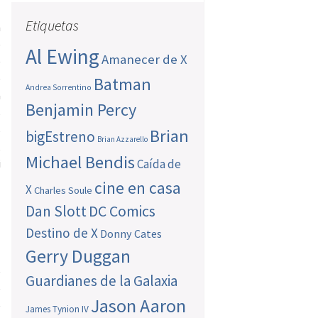
Etiquetas
n
e
Al Ewing
Amanecer de X
e
e
Batman
Andrea Sorrentino
a
Benjamin Percy
s
s
Brian
bigEstreno
Brian Azzarello
,
Michael Bendis
i
Caída de
cine en casa
X
Charles Soule
Dan Slott
DC Comics
Destino de X
Donny Cates
Gerry Duggan
e
Guardianes de la Galaxia
e
Jason Aaron
e
James Tynion IV