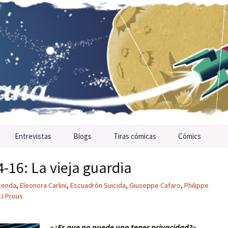
Entrevistas
Blogs
Tiras cómicas
Cómics
-16: La vieja guardia
genda
,
Eleonora Carlini
,
Escuadrón Suicida
,
Giuseppe Cafaro
,
Philippe
J Prous
«
¿Es que no puede uno tener privacidad?
«