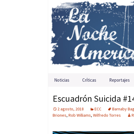
Saltar al contenido
Noticias
Críticas
Reportajes
Escuadrón Suicida #14
2 agosto, 2018
ECC
Barnaby Ba
Briones
,
Rob Williams
,
Wilfredo Torres
R