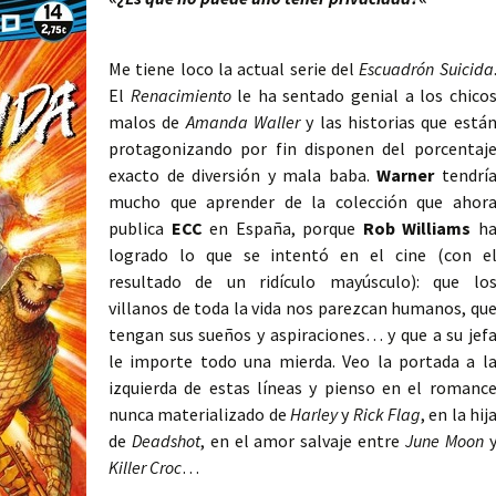
Me tiene loco la actual serie del
Escuadrón Suicida
El
Renacimiento
le ha sentado genial a los chico
malos de
Amanda Waller
y las historias que está
protagonizando por fin disponen del porcentaj
exacto de diversión y mala baba.
Warner
tendrí
mucho que aprender de la colección que ahor
publica
ECC
en España, porque
Rob Williams
h
logrado lo que se intentó en el cine (con e
resultado de un ridículo mayúsculo): que lo
villanos de toda la vida nos parezcan humanos, qu
tengan sus sueños y aspiraciones… y que a su jef
le importe todo una mierda. Veo la portada a l
izquierda de estas líneas y pienso en el romanc
nunca materializado de
Harley
y
Rick Flag
, en la hij
de
Deadshot
, en el amor salvaje entre
June Moon
Killer Croc
…